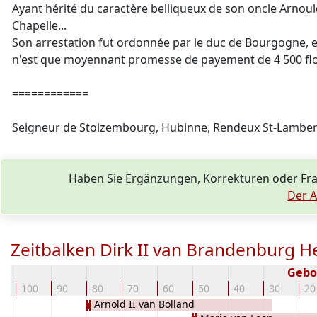
Ayant hérité du caractère belliqueux de son oncle Arnould 
Chapelle...
Son arrestation fut ordonnée par le duc de Bourgogne, et i
n'est que moyennant promesse de payement de 4 500 florin
============
Seigneur de Stolzembourg, Hubinne, Rendeux St-Lambert
Haben Sie Ergänzungen, Korrekturen oder Fr
Der A
Zeitbalken Dirk II van Brandenburg H
Gebo
0
-100
-90
-80
-70
-60
-50
-40
-30
-20
Arnold II van Bolland