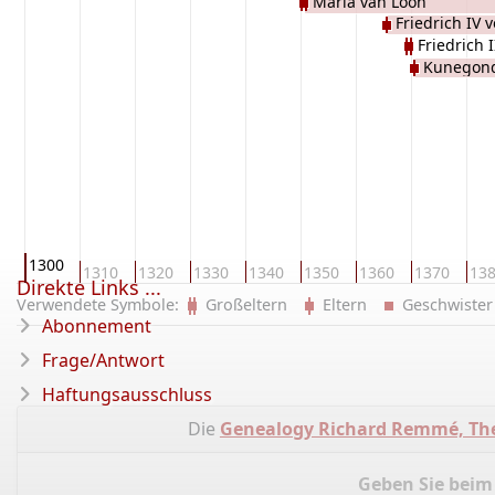
Maria van Loon
Friedrich IV
Friedrich
Kunegond
1300
0
1310
1320
1330
1340
1350
1360
1370
13
Direkte Links ...
Verwendete Symbole:
Großeltern
Eltern
Geschwist
Abonnement
Frage/Antwort
Haftungsausschluss
Die
Genealogy Richard Remmé, Th
Geben Sie beim