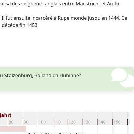
alisa des seigneurs anglais entre Maestricht et Aix-la-
0. Il fut ensuite incarcéré à Rupelmonde jusqu'en 1444. Ce
 décéda fin 1453.
u Stolzenburg, Bolland en Hubinne?
Jahr)
80
90
100
110
120
130
140
150
16