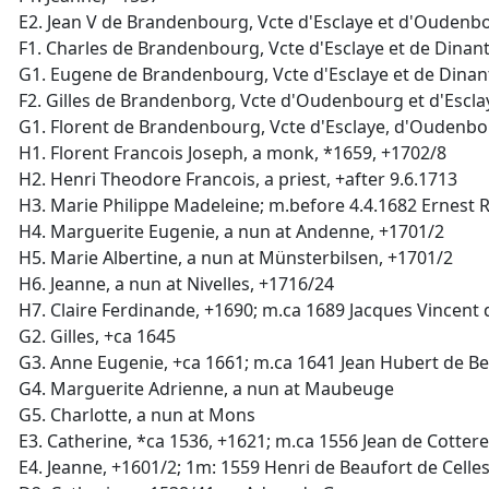
E2. Jean V de Brandenbourg, Vcte d'Esclaye et d'Oudenb
F1. Charles de Brandenbourg, Vcte d'Esclaye et de Dinant
G1. Eugene de Brandenbourg, Vcte d'Esclaye et de Dinant
F2. Gilles de Brandenborg, Vcte d'Oudenbourg et d'Escla
G1. Florent de Brandenbourg, Vcte d'Esclaye, d'Oudenb
H1. Florent Francois Joseph, a monk, *1659, +1702/8
H2. Henri Theodore Francois, a priest, +after 9.6.1713
H3. Marie Philippe Madeleine; m.before 4.4.1682 Ernest 
H4. Marguerite Eugenie, a nun at Andenne, +1701/2
H5. Marie Albertine, a nun at Münsterbilsen, +1701/2
H6. Jeanne, a nun at Nivelles, +1716/24
H7. Claire Ferdinande, +1690; m.ca 1689 Jacques Vincent 
G2. Gilles, +ca 1645
G3. Anne Eugenie, +ca 1661; m.ca 1641 Jean Hubert de B
G4. Marguerite Adrienne, a nun at Maubeuge
G5. Charlotte, a nun at Mons
E3. Catherine, *ca 1536, +1621; m.ca 1556 Jean de Cotter
E4. Jeanne, +1601/2; 1m: 1559 Henri de Beaufort de Celle