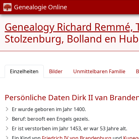
Genealogie Online
Genealogy Richard Remmé, 
Stolzenburg, Bolland en Hub
Einzelheiten
Bilder
Unmittelbaren Familie
B
Persönliche Daten Dirk II van Brande
Er wurde geboren im Jahr 1400
.
Beruf: berooft een Engels gezels.
Er ist verstorben im Jahr 1453
, er war 53 Jahre alt.
Ein Kind von
Friedrich IV von Brandenburg
und
Kuneg