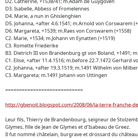
D2. Catherine, +1538/41; m.Adam de Guygoven
D3. Isabelle, Abbess of Fromelennes
D4. Marie, a nun in Ghislenghien
D5. Johanna, +after 4.6.1541; m.Arnold von Corswarem (
D6. Margareta, +1539; m.Raes von Corswarem (+1558)
C2. Marie, +1534; m.Johann vn Eynatten (+1519)
C3. Romette Friederike
B3. Dietrich III von Brandenburg gt von Boland, +1491; 
C1. Elise, +after 11.4.1516; m.before 22.7.1472 Gerhard v
C2. Johanna, +after 19.3.1519; m.1491 Wilhelm von Milbe
C3. Margareta; m.1491 Johann von Uttingen
============================
http://gbenoit.blogspot.com/2008/06/la-terre-franche-d
Leur fils, Thierry de Brandenbourg, seigneur de Stolzem
Glymes, fille de Jean de Glymes et d'Isabeau de Greez.
Il fut nommé châtelain, burgrave et drossard du châtea