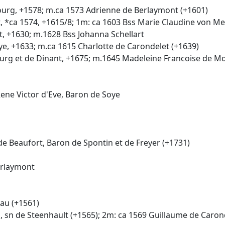
ourg, +1578; m.ca 1573 Adrienne de Berlaymont (+1601)
, *ca 1574, +1615/8; 1m: ca 1603 Bss Marie Claudine von Me
, +1630; m.1628 Bss Johanna Schellart
ye, +1633; m.ca 1615 Charlotte de Carondelet (+1639)
ourg et de Dinant, +1675; m.1645 Madeleine Francoise de 
Rene Victor d'Eve, Baron de Soye
de Beaufort, Baron de Spontin et de Freyer (+1731)
erlaymont
eau (+1561)
s, sn de Steenhault (+1565); 2m: ca 1569 Guillaume de Caro