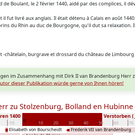
de Boulant, le 2 février 1440, aidé par des complices, il dév
l fut livré aux anglais. Il était détenu à Calais en août 144
s du Rhin au duc de Bourgogne, qu'il dut sa relaxation. Il
 -châtelain, burgrave et drossard du château de Limbourg
agen im Zusammenhang mit Dirk II van Brandenburg Herr z
utor dieser Publikation würde gerne von Ihnen hören!
err zu Stolzenburg, Bolland en Hubinne
ren 1400
Verstorben ( 
0
-10
10
20
30
40
50
60
70
Elisabeth von Bourscheidt
Frederik VII van Brandenburg