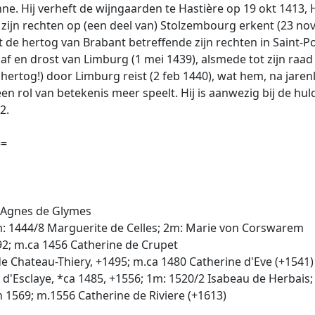
. Hij verheft de wijngaarden te Hastière op 19 okt 1413, 
 ziet zijn rechten op (een deel van) Stolzembourg erkent (23 
 de hertog van Brabant betreffende zijn rechten in Saint-P
 en drost van Limburg (1 mei 1439), alsmede tot zijn raad 
 hertog!) door Limburg reist (2 feb 1440), wat hem, na jare
een rol van betekenis meer speelt. Hij is aanwezig bij de h
2.
==
9 Agnes de Glymes
1m: 1444/8 Marguerite de Celles; 2m: Marie von Corswarem
92; m.ca 1456 Catherine de Crupet
e Chateau-Thiery, +1495; m.ca 1480 Catherine d'Eve (+1541)
d'Esclaye, *ca 1485, +1556; 1m: 1520/2 Isabeau de Herbais;
 1569; m.1556 Catherine de Riviere (+1613)