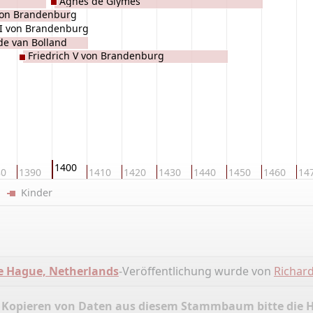
Agnès de Glymes
 von Brandenburg
 II von Brandenburg
e van Bolland
Friedrich V von Brandenburg
1400
80
1390
1410
1420
1430
1440
1450
1460
14
er
Kinder
e Hague, Netherlands
-Veröffentlichung wurde von
Richar
 Kopieren von Daten aus diesem Stammbaum bitte die 