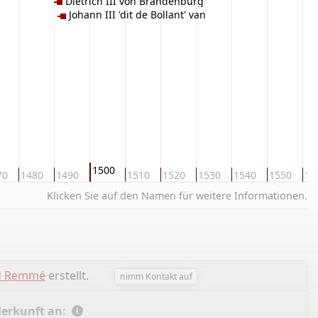
Dietrich III von Brandenburg
Johann III 'dit de Bollant' van
Brandenburg
1500
70
1480
1490
1510
1520
1530
1540
1550
15
Klicken Sie auf den Namen für weitere Informationen.
d Remmé
erstellt.
nimm Kontakt auf
Herkunft an: