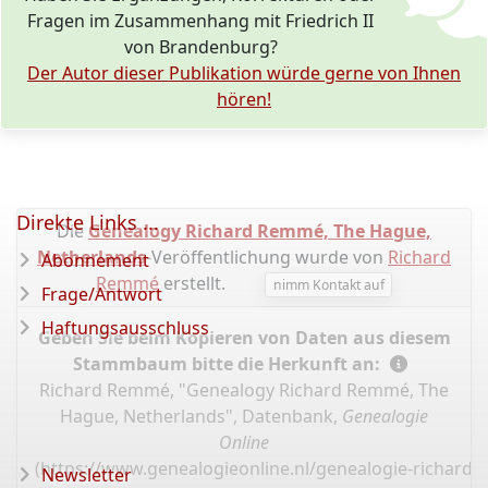
Fragen im Zusammenhang mit Friedrich II
von Brandenburg?
Der Autor dieser Publikation würde gerne von Ihnen
hören!
Direkte Links ...
Die
Genealogy Richard Remmé, The Hague,
Netherlands
-Veröffentlichung wurde von
Richard
Abonnement
Remmé
erstellt.
nimm Kontakt auf
Frage/Antwort
Haftungsausschluss
Geben Sie beim Kopieren von Daten aus diesem
Stammbaum bitte die Herkunft an:
Richard Remmé, "Genealogy Richard Remmé, The
Hague, Netherlands", Datenbank,
Genealogie
Online
(
https://www.genealogieonline.nl/genealogie-richard
Newsletter