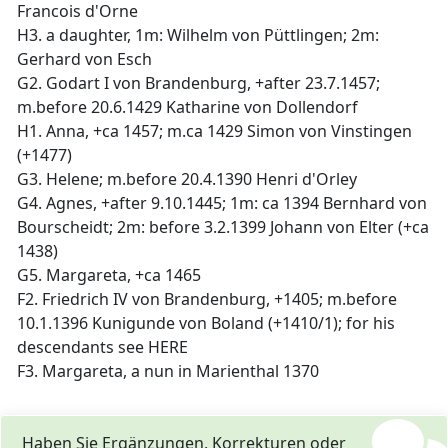
Francois d'Orne
H3. a daughter, 1m: Wilhelm von Püttlingen; 2m:
Gerhard von Esch
G2. Godart I von Brandenburg, +after 23.7.1457;
m.before 20.6.1429 Katharine von Dollendorf
H1. Anna, +ca 1457; m.ca 1429 Simon von Vinstingen
(+1477)
G3. Helene; m.before 20.4.1390 Henri d'Orley
G4. Agnes, +after 9.10.1445; 1m: ca 1394 Bernhard von
Bourscheidt; 2m: before 3.2.1399 Johann von Elter (+ca
1438)
G5. Margareta, +ca 1465
F2. Friedrich IV von Brandenburg, +1405; m.before
10.1.1396 Kunigunde von Boland (+1410/1); for his
descendants see HERE
F3. Margareta, a nun in Marienthal 1370
Haben Sie Ergänzungen, Korrekturen oder