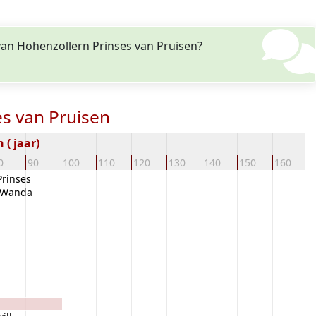
 van Hohenzollern Prinses van Pruisen?
es van Pruisen
( jaar)
0
90
100
110
120
130
140
150
160
1
Prinses
e Wanda