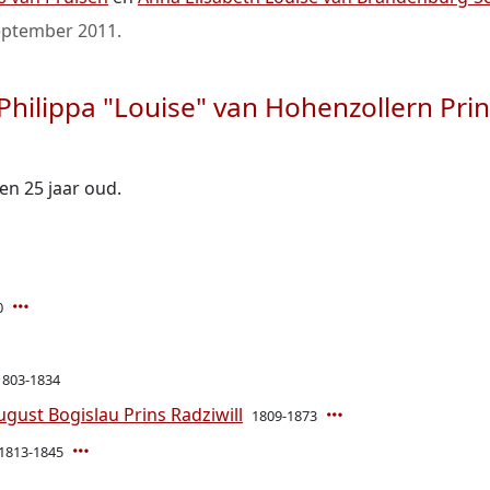
eptember 2011
.
Philippa "Louise" van Hohenzollern Pri
oen 25 jaar oud.
0
1803-1834
gust Bogislau Prins Radziwill
1809-1873
1813-1845