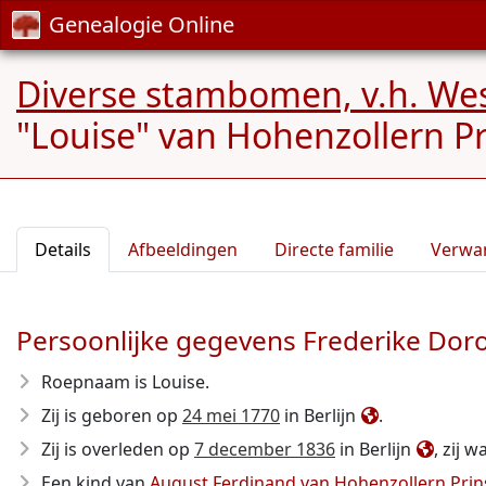
Genealogie Online
Diverse stambomen, v.h. We
"Louise" van Hohenzollern Pr
Details
Afbeeldingen
Directe familie
Verwa
Persoonlijke gegevens Frederike Doro
Roepnaam is Louise.
Zij is geboren op
24 mei 1770
in Berlijn
.
Zij is overleden op
7 december 1836
in Berlijn
, zij 
Een kind van
August Ferdinand van Hohenzollern Prin