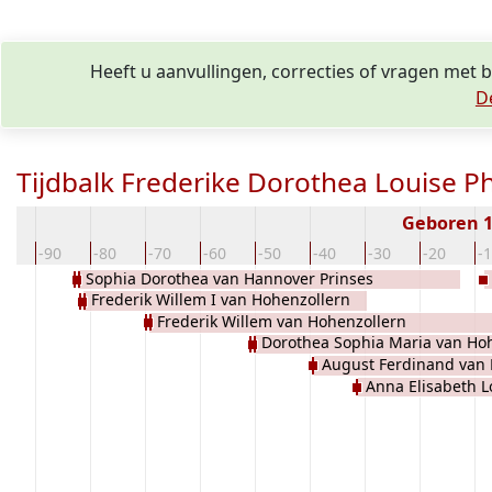
Heeft u aanvullingen, correcties of vragen met 
D
Tijdbalk Frederike Dorothea Louise Ph
Geboren 
00
-90
-80
-70
-60
-50
-40
-30
-20
-
Sophia Dorothea van Hannover Prinses
Frederik Willem I van Hohenzollern
van Groot-Brittannië
Am
Frederik Willem van Hohenzollern
Keurvorst van Brandenburg Koning van
Pr
Dorothea Sophia Maria van Ho
Markgraaf van Brandenburg-Schwedt
Pruisen
August Ferdinand van 
Prinses van Pruisen
Anna Elisabeth 
van Pruisen
Schwedt