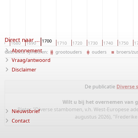
Direct naar ...
1700
670
1680
1690
1710
1720
1730
1740
1750
1
Abonnement
Gebruikte symbolen:
grootouders
ouders
broers/z
Vraag/antwoord
Disclaimer
De publicatie
Diverse 
Wilt u bij het overnemen van 
Pieter, "Diverse stambomen, v.h. West-Europese ade
Nieuwsbrief
augustus 2026), "Frederike
Contact