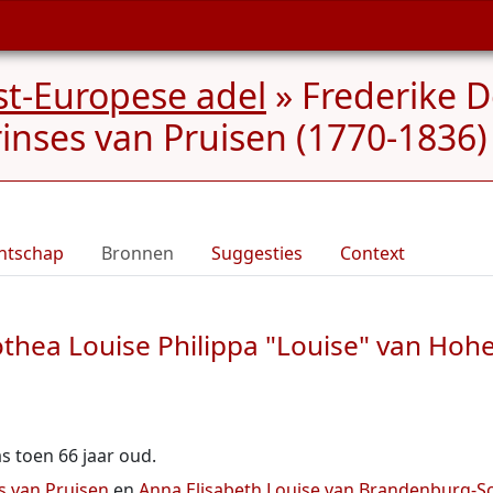
st-Europese adel
»
Frederike D
inses van Pruisen (1770-1836)
ntschap
Bronnen
Suggesties
Context
thea Louise Philippa "Louise" van Hohe
was toen 66 jaar oud.
s van Pruisen
en
Anna Elisabeth Louise van Brandenburg-