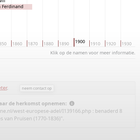
ill
a Ferdinand
dziwill
1900
850
1860
1870
1880
1890
1910
1920
1930
1
Klik op de namen voor meer informatie.
eter
.
neem contact op
 naar de herkomst opnemen:
ine.nl/west-europese-adel/I139166.php
: benaderd 8
s van Pruisen (1770-1836)".