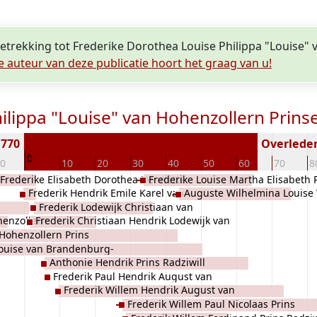
betrekking tot Frederike Dorothea Louise Philippa "Louise"
e auteur van deze publicatie hoort het graag van u!
ilippa "Louise" van Hohenzollern Prins
1770
Overleden 
0
10
10
20
30
40
50
60
70
8
Frederike Elisabeth Dorothea Henriëtte
Frederike Louise Martha Elisabeth 
Frederik Hendrik Emile Karel van
Auguste Wilhelmina Louis
alia van Hohenzollern Prinses van
Radziwill
Frederik Lodewijk Christiaan van
Hohenzollern Prins van Pruisen
Prinses Radziwill
uisen
henzollern
Frederik Christiaan Hendrik Lodewijk van
Hohenzollern Prins van Pruisen
Hohenzollern Prins
Hohenzollern Prins van Pruisen
Louise van Brandenburg-
Anthonie Hendrik Prins Radziwill
Frederik Paul Hendrik August van
Frederik Willem Hendrik August van
Hohenzollern Prins van Pruisen
Frederik Willem Paul Nicolaas Prins
Hohenzollern Prins van Pruisen