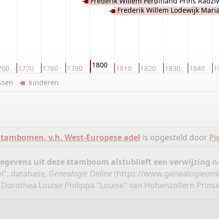
Frederik Willem Ferdinand Prins Radziw
Radziwill
Frederik Willem Lodewijk Mari
Hendrik August Bogislau Prins Ra
1800
760
1770
1780
1790
1810
1820
1830
1840
1
ussen
kinderen
stambomen, v.h. West-Europese adel
is opgesteld door
Pi
gegevens uit deze stamboom alstublieft een verwijzing
l", database,
Genealogie Online
(
https://www.genealogieonl
 Dorothea Louise Philippa "Louise" van Hohenzollern Prinse