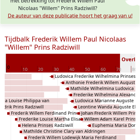
met betrekking tot Frederik Willem Paul
Nicolaas "Willem" Prins Radziwill?
De auteur van deze publicatie hoort het graag van u!
Tijdbalk Frederik Willem Paul Nicolaas
"Willem" Prins Radziwill
97
Overled
0
10
20
30
40
50
60
70
80
Ludovica Frederike Wilhelmina Prinses
g-
Anthonie Frederik Willem August N
Radziwill
l
Mathilde Wilhelmina Ludovica M
Prins Radziwill
Frederike Wilhelmina Alexandr
Prinses Radziwill
hea Louise Philippa van
Ludovica Marianne Auguste El
Ludovica Prinses Radziwill
ndrik Prins Radziwill
Leontine Wanda Auguste Eli
ses van Pruisen
Leontine Prinses Radziwill
Frederik Willem Ferdinand Prins Radziwill
Johan Frederik Willem Prins
Prinses Radziwill
Frederike Louise Martha Elisabeth Prinses
Willem Adam Karel Prins R
Helena Prinses Radziwill
Euphemia Maria Dorot
Radziwill
Mathilde Christine Clary van Aldringen
Radziwill
Frederik Willem Lodewijk Maria Ferdinand