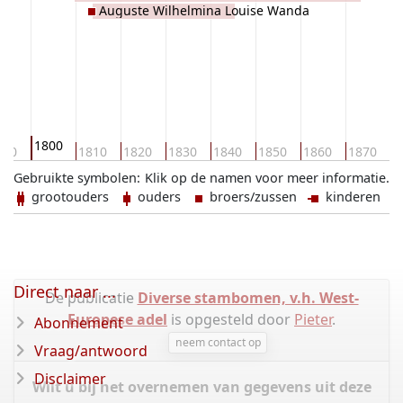
Auguste Wilhelmina Louise Wanda
Hendrik August Bogislau Prins Radziwill
Prinses Radziwill
1800
790
1810
1820
1830
1840
1850
1860
1870
1
Gebruikte symbolen:
Klik op de namen voor meer informatie.
grootouders
ouders
broers/zussen
kinderen
Direct naar ...
De publicatie
Diverse stambomen, v.h. West-
Europese adel
is opgesteld door
Pieter
.
Abonnement
neem contact op
Vraag/antwoord
Disclaimer
Wilt u bij het overnemen van gegevens uit deze