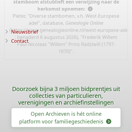
stamboom alstublieft een verwijzing naar de
herkomst opnemen:
Pieter, "Diverse stambomen, v.h. West-Europese
adel", database,
Genealogie Online
(
https://www.genealogieonline.nl/west-europese-adel
Nieuwsbrief
: benaderd 6 augustus 2026), "Frederik Willem
Contact
Paul Nicolaas "Willem" Prins Radziwill (1797-
1870)".
Doorzoek bijna 3 miljoen bidprentjes uit
collecties van particulieren,
verenigingen en archiefinstellingen
Open Archieven is hét online
platform voor familiegeschiedenis