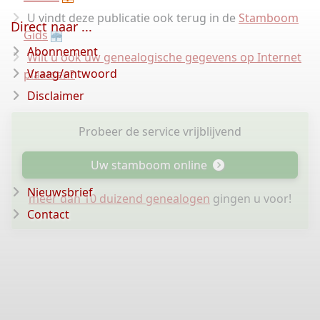
U vindt deze publicatie ook terug in de
Stamboom
Direct naar ...
Gids
Abonnement
Wilt u ook uw genealogische gegevens op Internet
Vraag/antwoord
plaatsen?
Disclaimer
Probeer de service vrijblijvend
Uw stamboom online
Nieuwsbrief
meer dan 10 duizend genealogen
gingen u voor!
Contact