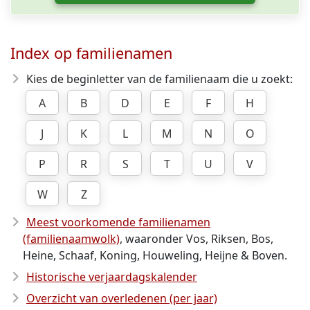
Index op familienamen
Kies de beginletter van de familienaam die u zoekt:
A
B
D
E
F
H
J
K
L
M
N
O
P
R
S
T
U
V
W
Z
Meest voorkomende familienamen
(familienaamwolk)
, waaronder Vos, Riksen, Bos,
Heine, Schaaf, Koning, Houweling, Heijne & Boven.
Historische verjaardagskalender
Overzicht van overledenen (per jaar)