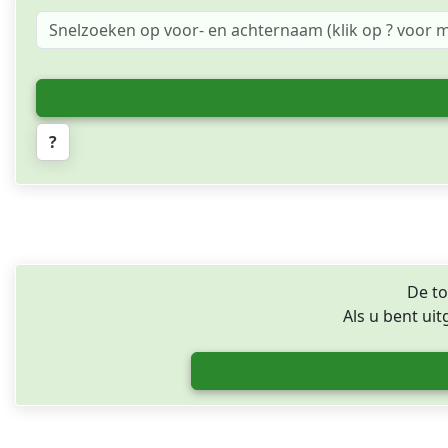
?
De to
Als u bent ui