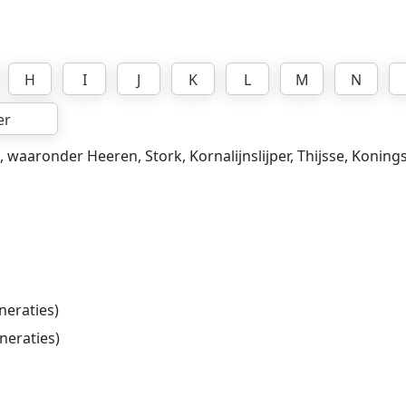
H
I
J
K
L
M
N
er
, waaronder Heeren, Stork, Kornalijnslijper, Thijsse, Konings
neraties)
neraties)