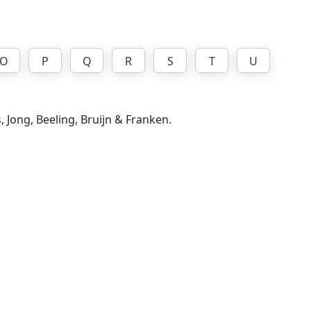
O
P
Q
R
S
T
U
, Jong, Beeling, Bruijn & Franken.