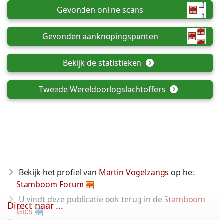
Gevonden online scans
Gevonden aanknopingspunten
Bekijk de statistieken
Tweede Wereldoorlogslachtoffers
Bekijk het profiel van
Martin Vogelzangs
op het
Stamboom Forum
U vindt deze publicatie ook terug in de
Stamboom
Direct naar ...
Gids