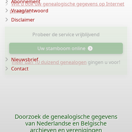
Abonnement
Wilt u ook uw genealogische gegevens op Internet
Vraag/antwoord
plaatsen?
Disclaimer
Probeer de service vrijblijvend
Uw stamboom online
Nieuwsbrief
meer dan 10 duizend genealogen
gingen u voor!
Contact
Doorzoek de genealogische gegevens
van Nederlandse en Belgische
archieven en verenigingen