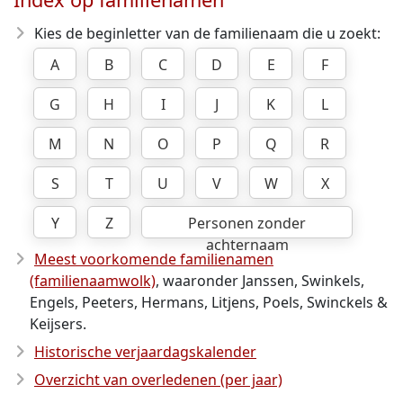
Kies de beginletter van de familienaam die u zoekt:
A
B
C
D
E
F
G
H
I
J
K
L
M
N
O
P
Q
R
S
T
U
V
W
X
Y
Z
Personen zonder
achternaam
Meest voorkomende familienamen
(familienaamwolk)
, waaronder Janssen, Swinkels,
Engels, Peeters, Hermans, Litjens, Poels, Swinckels &
Keijsers.
Historische verjaardagskalender
Overzicht van overledenen (per jaar)