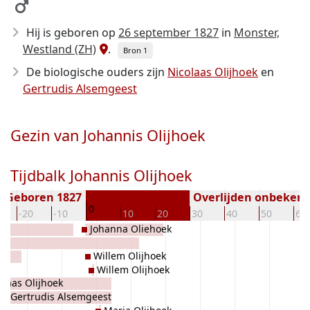
Hij is geboren op
26 september 1827
in
Monster,
Westland (ZH)
.
Bron 1
De biologische ouders zijn
Nicolaas Olijhoek
en
Gertrudis Alsemgeest
Gezin van Johannis Olijhoek
Tijdbalk Johannis Olijhoek
Geboren 1827
Overlijden onbeken
0
-20
-10
10
20
30
40
50
60
Johanna Oliehoek
Willem Olijhoek
Willem Olijhoek
olaas Olijhoek
Gertrudis Alsemgeest