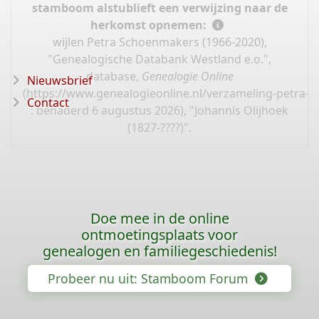
stamboom alstublieft een verwijzing naar de
herkomst opnemen:
wijlen Petra Schoenmakers (1966-2020),
"Genealogische Databank Westland e.o.",
database,
Genealogie Online
Nieuwsbrief
(
https://www.genealogieonline.nl/verzameling-petra-
Contact
: benaderd 6 augustus 2026), "Johannis Olijhoek
(1827-????)".
Doe mee in de online
ontmoetingsplaats voor
genealogen en familiegeschiedenis!
Probeer nu uit: Stamboom Forum