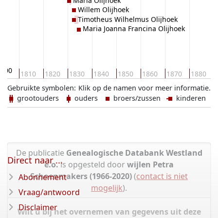
Maria Olijhoek
Willem Olijhoek
Timotheus Wilhelmus Olijhoek
Maria Joanna Francina Olijhoek
1800
1810
1820
1830
1840
1850
1860
1870
1880
Gebruikte symbolen:
Klik op de namen voor meer informatie.
grootouders
ouders
broers/zussen
kinderen
De publicatie
Genealogische Databank Westland
Direct naar ...
e.o.
is opgesteld door
wijlen Petra
Schoenmakers (1966-2020)
(
contact is niet
Abonnement
mogelijk
).
Vraag/antwoord
Disclaimer
Wilt u bij het overnemen van gegevens uit deze