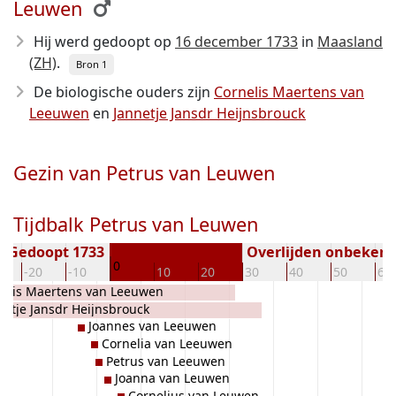
Leuwen
Hij werd gedoopt op
16 december 1733
in
Maasland
(ZH)
.
Bron 1
De biologische ouders zijn
Cornelis Maertens van
Leeuwen
en
Jannetje Jansdr Heijnsbrouck
Gezin van Petrus van Leuwen
Tijdbalk Petrus van Leuwen
Gedoopt 1733
Overlijden onbeken
0
-20
-10
10
20
30
40
50
60
elis Maertens van Leeuwen
netje Jansdr Heijnsbrouck
Joannes van Leeuwen
Cornelia van Leeuwen
Petrus van Leeuwen
Joanna van Leuwen
Cornelius van Leuwen