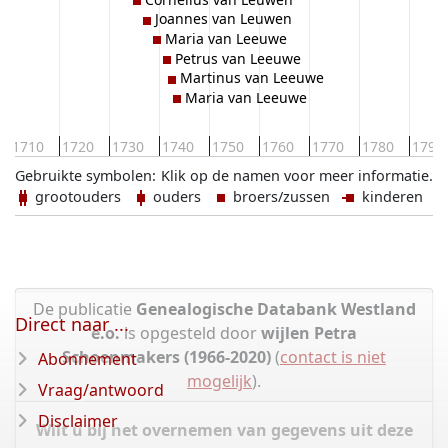
Joannes van Leuwen
Maria van Leeuwe
Petrus van Leeuwe
Martinus van Leeuwe
Maria van Leeuwe
1710
1720
1730
1740
1750
1760
1770
1780
1790
Gebruikte symbolen:
Klik op de namen voor meer informatie.
grootouders
ouders
broers/zussen
kinderen
De publicatie
Genealogische Databank Westland
Direct naar ...
e.o.
is opgesteld door
wijlen Petra
Schoenmakers (1966-2020)
(
contact is niet
Abonnement
mogelijk
).
Vraag/antwoord
Disclaimer
Wilt u bij het overnemen van gegevens uit deze