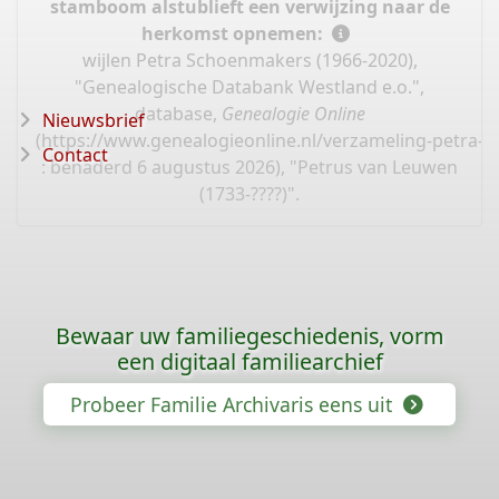
stamboom alstublieft een verwijzing naar de
herkomst opnemen:
wijlen Petra Schoenmakers (1966-2020),
"Genealogische Databank Westland e.o.",
database,
Genealogie Online
Nieuwsbrief
(
https://www.genealogieonline.nl/verzameling-petra-
Contact
: benaderd 6 augustus 2026), "Petrus van Leuwen
(1733-????)".
Bewaar uw familiegeschiedenis, vorm
een digitaal familiearchief
Probeer Familie Archivaris eens uit