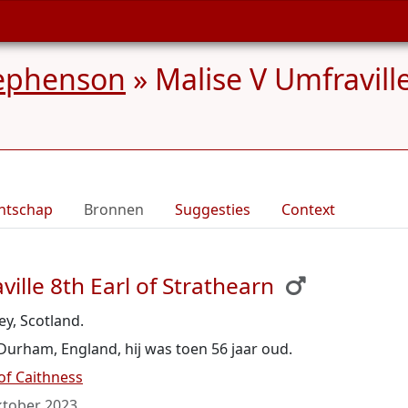
tephenson
»
Malise V Umfraville
ntschap
Bronnen
Suggesties
Context
ille 8th Earl of Strathearn
y, Scotland.
 Durham, England, hij was toen 56 jaar oud.
of Caithness
ktober 2023
.