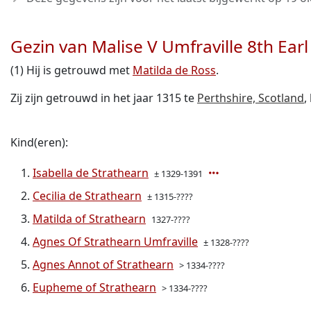
Gezin van Malise V Umfraville 8th Earl
(1) Hij is getrouwd met
Matilda de Ross
.
Zij zijn getrouwd in het jaar 1315 te
Perthshire, Scotland
,
Kind(eren):
Isabella de Strathearn
± 1329-1391
Cecilia de Strathearn
± 1315-????
Matilda of Strathearn
1327-????
Agnes Of Strathearn Umfraville
± 1328-????
Agnes Annot of Strathearn
> 1334-????
Eupheme of Strathearn
> 1334-????