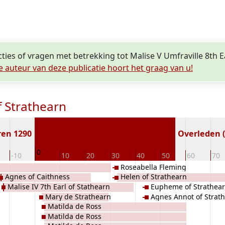
cties of vragen met betrekking tot Malise V Umfraville 8th E
e auteur van deze publicatie hoort het graag van u!
f Strathearn
ren 1290
Overleden (
0
-10
10
20
30
40
50
60
70
Roseabella Fleming
Agnes of Caithness
Helen of Strathearn
Malise IV 7th Earl of Stathearn
Eupheme of Strathea
Mary de Strathearn
Agnes Annot of Strat
Matilda de Ross
Matilda de Ross