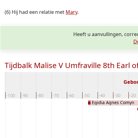
(6) Hij had een relatie met
Mary
.
Heeft u aanvullingen, corre
D
Tijdbalk Malise V Umfraville 8th Earl o
Gebo
-100
-90
-80
-70
-60
-50
-40
-30
-20
Egidia Agnes Comyn