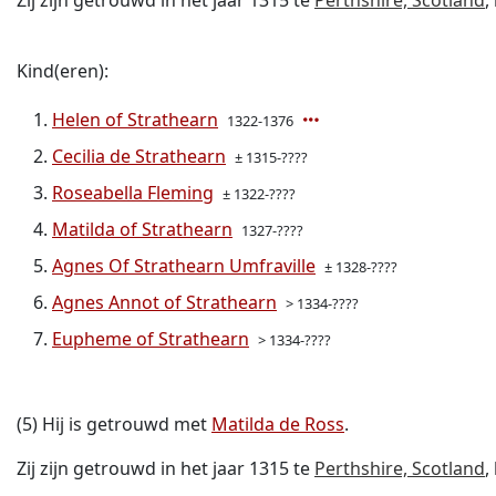
Zij zijn getrouwd in het jaar 1315 te
Perthshire, Scotland
,
Kind(eren):
Helen of Strathearn
1322-1376
Cecilia de Strathearn
± 1315-????
Roseabella Fleming
± 1322-????
Matilda of Strathearn
1327-????
Agnes Of Strathearn Umfraville
± 1328-????
Agnes Annot of Strathearn
> 1334-????
Eupheme of Strathearn
> 1334-????
(5) Hij is getrouwd met
Matilda de Ross
.
Zij zijn getrouwd in het jaar 1315 te
Perthshire, Scotland
,