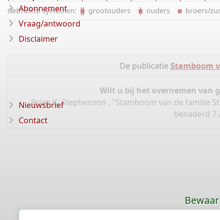
Abonnement
Gebruikte symbolen:
grootouders
ouders
broers/z
Vraag/antwoord
Disclaimer
De publicatie
Stamboom va
Wilt u bij het overnemen van 
Brian K. Stephenson , "Stamboom van de familie S
Nieuwsbrief
benaderd 7 a
Contact
Bewaar 