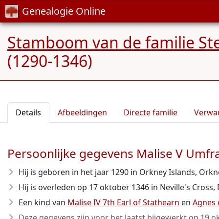
Genealogie Online
Stamboom van de familie S
(1290-1346)
Details
Afbeeldingen
Directe familie
Verwa
Persoonlijke gegevens Malise V Umfrav
Hij is geboren in het jaar 1290
in Orkney Islands, Orkne
Hij is overleden op 17 oktober 1346
in Neville's Cross,
Een kind van
Malise IV 7th Earl of Stathearn
en
Agnes 
Deze gegevens zijn voor het laatst bijgewerkt op
19 o