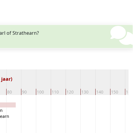
arl of Strathearn?
 jaar)
80
90
100
110
120
130
140
150
160
rn
hearn