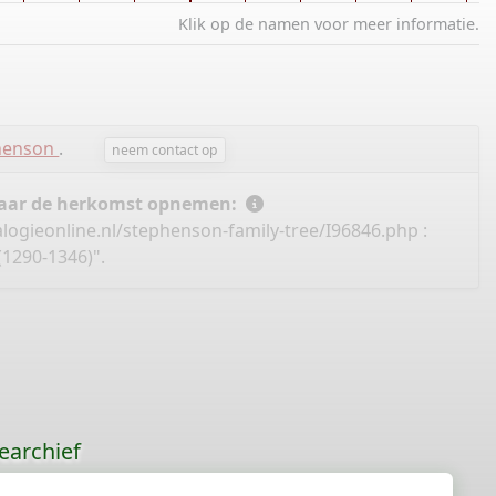
rn
Klik op de namen voor meer informatie.
hearn
phenson
.
neem contact op
 naar de herkomst opnemen:
logieonline.nl/stephenson-family-tree/I96846.php
:
(1290-1346)".
earchief