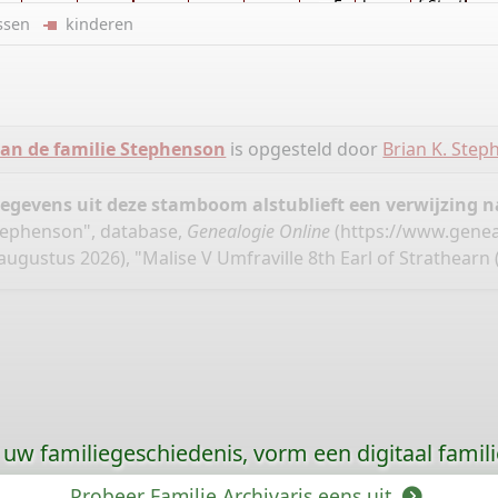
Eupheme of Strathea
ussen
kinderen
Agnes Annot of Strat
n de familie Stephenson
is opgesteld door
Brian K. Ste
gegevens uit deze stamboom alstublieft een verwijzing
tephenson", database,
Genealogie Online
(
https://www.genea
ugustus 2026), "Malise V Umfraville 8th Earl of Strathearn 
uw familiegeschiedenis, vorm een digitaal famili
Probeer Familie Archivaris eens uit