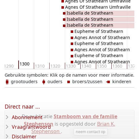
Agnes Of Strathearn Umfraville
Agnes Of Strathearn Umfraville
Isabella de Strathearn
Isabella de Strathearn
Isabella de Strathearn
Eupheme of Strathearn
Agnes Annot of Strathearn
Eupheme of Strathearn
Agnes Annot of Strathearn
Eupheme of Strathearn
Agnes Annot of Strathearn
1300
1290
1310
1320
1330
1340
1350
1360
1370
Gebruikte symbolen:
Klik op de namen voor meer informatie.
grootouders
ouders
broers/zussen
kinderen
Direct naar ...
De publicatie
Stamboom van de familie
Abonnement
Stephenson
is opgesteld door
Brian K.
Vraag/antwoord
Stephenson
.
neem contact op
Disclaimer