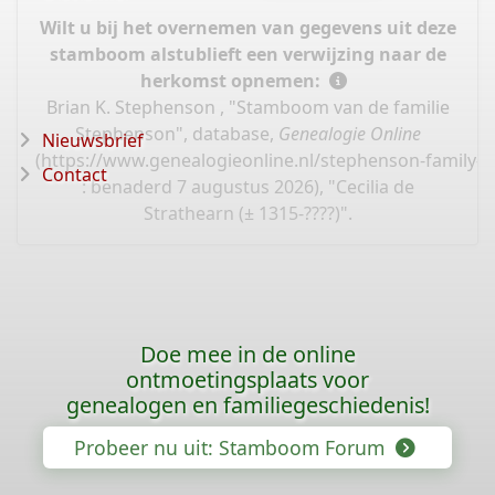
Wilt u bij het overnemen van gegevens uit deze
stamboom alstublieft een verwijzing naar de
herkomst opnemen:
Brian K. Stephenson , "Stamboom van de familie
Stephenson", database,
Genealogie Online
Nieuwsbrief
(
https://www.genealogieonline.nl/stephenson-family-t
Contact
: benaderd 7 augustus 2026), "Cecilia de
Strathearn (± 1315-????)".
Doe mee in de online
ontmoetingsplaats voor
genealogen en familiegeschiedenis!
Probeer nu uit: Stamboom Forum