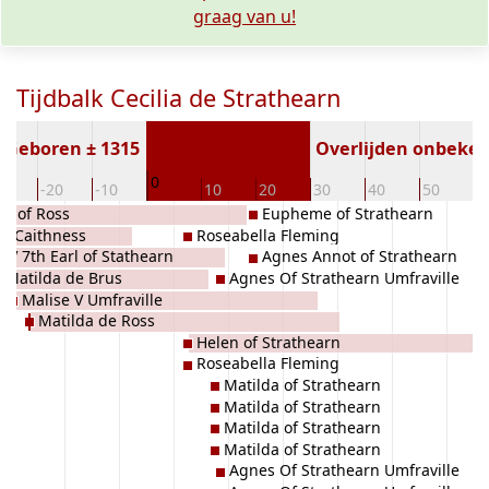
graag van u!
Tijdbalk Cecilia de Strathearn
Geboren ± 1315
Overlijden onbeke
0
30
-20
-10
10
20
30
40
50
6
rl of Ross
Eupheme of Strathearn
of Caithness
Roseabella Fleming
 IV 7th Earl of Stathearn
Agnes Annot of Strathearn
Matilda de Brus
Agnes Of Strathearn Umfraville
Malise V Umfraville
Matilda de Ross
Helen of Strathearn
Roseabella Fleming
Matilda of Strathearn
Matilda of Strathearn
Matilda of Strathearn
Matilda of Strathearn
Agnes Of Strathearn Umfraville