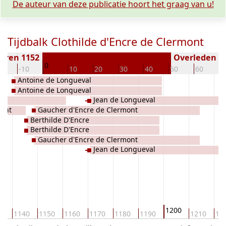
De auteur van deze publicatie hoort het graag van u!
Tijdbalk Clothilde d'Encre de Clermont
oren 1152
Overleden ( j
0
20
-10
10
20
30
40
50
60
7
Antoine de Longueval
Antoine de Longueval
Jean de Longueval
mont
Gaucher d'Encre de Clermont
Berthilde D'Encre
Berthilde D'Encre
Gaucher d'Encre de Clermont
Jean de Longueval
1200
30
1140
1150
1160
1170
1180
1190
1210
12