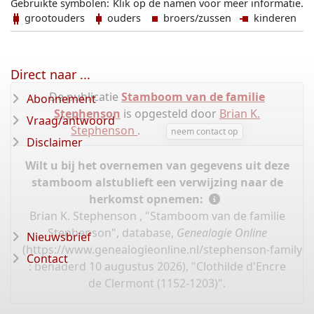
Gebruikte symbolen:
Klik op de namen voor meer informatie.
grootouders
ouders
broers/zussen
kinderen
Direct naar ...
De publicatie
Stamboom van de familie
Abonnement
Stephenson
is opgesteld door
Brian K.
Vraag/antwoord
Stephenson
.
neem contact op
Disclaimer
Wilt u bij het overnemen van gegevens uit deze
stamboom alstublieft een verwijzing naar de
herkomst opnemen:
Brian K. Stephenson , "Stamboom van de familie
Stephenson", database,
Genealogie Online
Nieuwsbrief
(
https://www.genealogieonline.nl/stephenson-family-t
Contact
: benaderd 10 augustus 2026), "Clothilde d'Encre
de Clermont (1152-1203)".