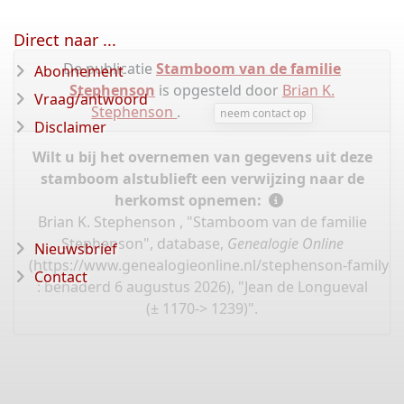
Direct naar ...
De publicatie
Stamboom van de familie
Abonnement
Stephenson
is opgesteld door
Brian K.
Vraag/antwoord
Stephenson
.
neem contact op
Disclaimer
Wilt u bij het overnemen van gegevens uit deze
stamboom alstublieft een verwijzing naar de
herkomst opnemen:
Brian K. Stephenson , "Stamboom van de familie
Stephenson", database,
Genealogie Online
Nieuwsbrief
(
https://www.genealogieonline.nl/stephenson-family-t
Contact
: benaderd 6 augustus 2026), "Jean de Longueval
(± 1170-> 1239)".