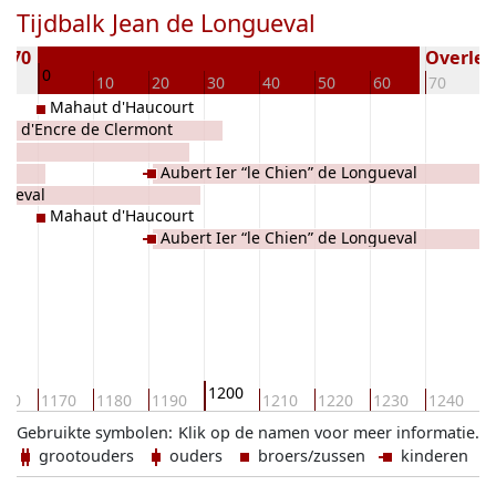
Tijdbalk Jean de Longueval
1170
Overlede
0
10
10
20
30
40
50
60
70
8
Mahaut d'Haucourt
lde d'Encre de Clermont
Aubert Ier “le Chien” de Longueval
gueval
Mahaut d'Haucourt
Aubert Ier “le Chien” de Longueval
1200
160
1170
1180
1190
1210
1220
1230
1240
1
Gebruikte symbolen:
Klik op de namen voor meer informatie.
grootouders
ouders
broers/zussen
kinderen