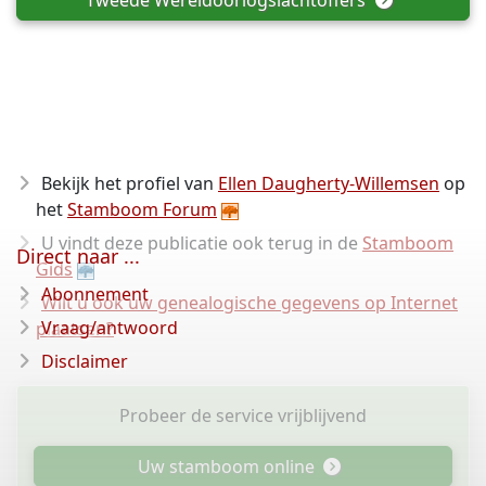
Tweede Wereldoorlogslachtoffers
Bekijk het profiel van
Ellen Daugherty-Willemsen
op
het
Stamboom Forum
U vindt deze publicatie ook terug in de
Stamboom
Direct naar ...
Gids
Abonnement
Wilt u ook uw genealogische gegevens op Internet
Vraag/antwoord
plaatsen?
Disclaimer
Probeer de service vrijblijvend
Uw stamboom online