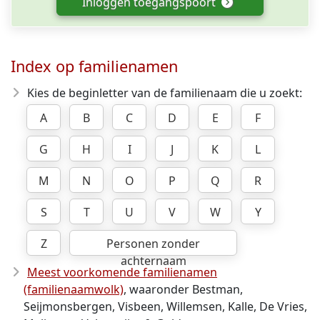
Inloggen toegangspoort
Index op familienamen
Kies de beginletter van de familienaam die u zoekt:
A
B
C
D
E
F
G
H
I
J
K
L
M
N
O
P
Q
R
S
T
U
V
W
Y
Z
Personen zonder
achternaam
Meest voorkomende familienamen
(familienaamwolk)
, waaronder Bestman,
Seijmonsbergen, Visbeen, Willemsen, Kalle, De Vries,