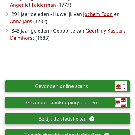
Angeniet Felderman
(1777)
294 jaar geleden - Huwelijk van
Jochem Foon
en
Anna Jans
(1732)
343 jaar geleden - Geboorte van
Geertruy Kaspers
Delmhorst
(1683)
Gevonden online scans
Gevonden aanknopingspunten
Bekijk de statistieken