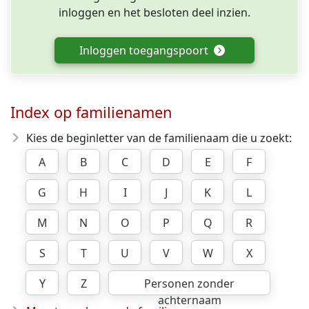
inloggen en het besloten deel inzien.
Inloggen toegangspoort
Index op familienamen
Kies de beginletter van de familienaam die u zoekt:
A
B
C
D
E
F
G
H
I
J
K
L
M
N
O
P
Q
R
S
T
U
V
W
X
Y
Z
Personen zonder
achternaam