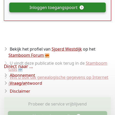
Inloggen toegangspoort
Bekijk het profiel van
Sjoerd Westdijk
op het
Stamboom Forum
U vindt deze publicatie ook terug in de
Stamboom
Direct naar ...
Gids
Abonnement
Wilt u ook uw genealogische gegevens op Internet
Vraag/antwoord
plaatsen?
Disclaimer
Probeer de service vrijblijvend