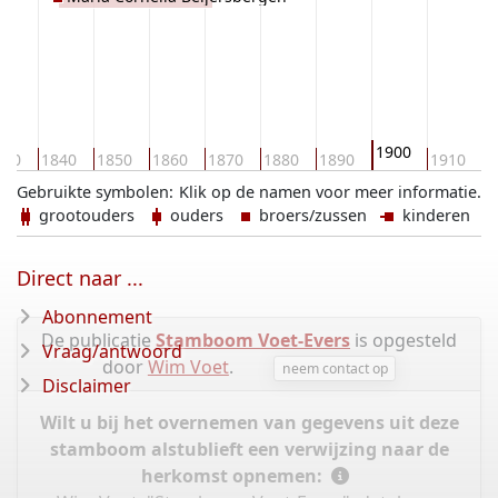
1900
830
1840
1850
1860
1870
1880
1890
1910
1
Gebruikte symbolen:
Klik op de namen voor meer informatie.
grootouders
ouders
broers/zussen
kinderen
Direct naar ...
Abonnement
De publicatie
Stamboom Voet-Evers
is opgesteld
Vraag/antwoord
door
Wim Voet
.
neem contact op
Disclaimer
Wilt u bij het overnemen van gegevens uit deze
stamboom alstublieft een verwijzing naar de
herkomst opnemen: