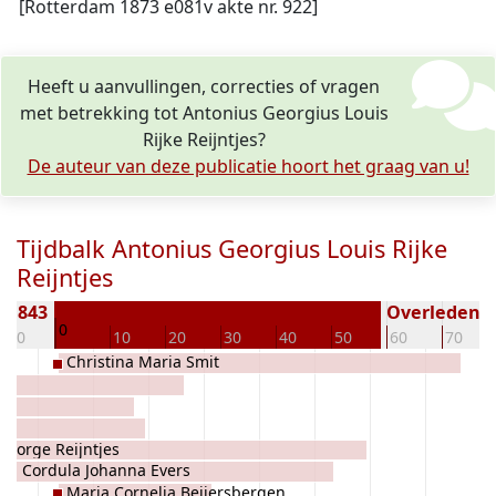
[Rotterdam 1873 e081v akte nr. 922]
Heeft u aanvullingen, correcties of vragen
met betrekking tot Antonius Georgius Louis
Rijke Reijntjes?
De auteur van deze publicatie hoort het graag van u!
Tijdbalk Antonius Georgius Louis Rijke
Reijntjes
 1843
Overleden ( 
0
-10
10
20
30
40
50
60
70
Christina Maria Smit
George Reijntjes
lia Cordula Johanna Evers
Maria Cornelia Beijersbergen