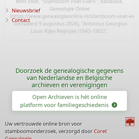
Wim Voet, "Stamboom Voet-Evers", database,
Genealogie Online
Nieuwsbrief
(
https://www.genealogieonline.nl/stamboom-voet-eve
Contact
: benaderd 9 augustus 2026), "Antonius Georgius
Louis Rijke Reijntjes (1843-1902)".
Doorzoek de genealogische gegevens
van Nederlandse en Belgische
archieven en verenigingen
Open Archieven is hét online
platform voor familiegeschiedenis
Uw vertrouwde online bron voor
stamboomonderzoek, verzorgd door
Coret
Genealogie