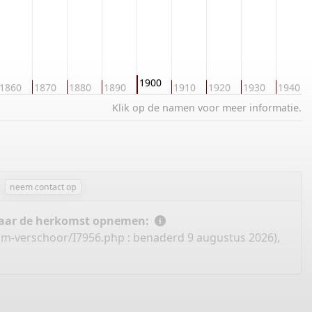
1900
1860
1870
1880
1890
1910
1920
1930
1940
Klik op de namen voor meer informatie.
neem contact op
 naar de herkomst opnemen:
om-verschoor/I7956.php
: benaderd 9 augustus 2026),