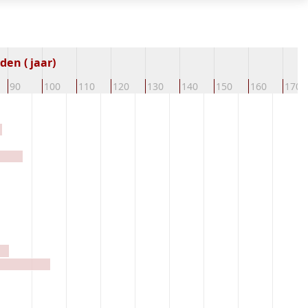
en ( jaar)
90
100
110
120
130
140
150
160
170