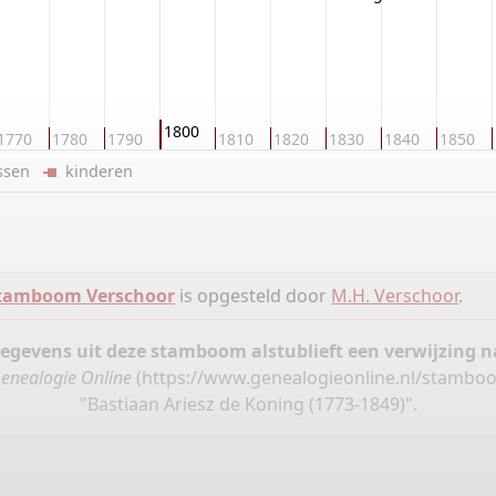
1800
1770
1780
1790
1810
1820
1830
1840
1850
ussen
kinderen
tamboom Verschoor
is opgesteld door
M.H. Verschoor
.
gegevens uit deze stamboom alstublieft een verwijzing
enealogie Online
(
https://www.genealogieonline.nl/stambo
"Bastiaan Ariesz de Koning (1773-1849)".