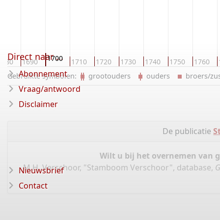
Direct naar ...
1700
1680
1690
1710
1720
1730
1740
1750
1760
Abonnement
Gebruikte symbolen:
grootouders
ouders
broers/z
Vraag/antwoord
Disclaimer
De publicatie
S
Wilt u bij het overnemen van 
M.H. Verschoor, "Stamboom Verschoor", database,
G
Nieuwsbrief
Contact