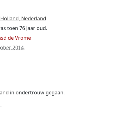
-Holland, Nederland
.
was toen 76 jaar oud.
ansd de Vrome
tober 2014
.
land
in ondertrouw gegaan.
.