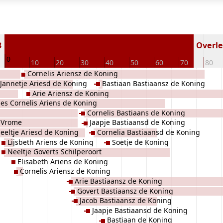
3
Overled
0
10
20
30
40
50
60
70
80
Cornelis Ariensz de Koning
Jannetje Ariesd de Koning
Bastiaan Bastiaansz de Koning
Arie Ariensz de Koning
aes Cornelis Ariens de Koning
Cornelis Bastiaans de Koning
e Vrome
Jaapje Bastiaansd de Koning
eeltje Ariesd de Koning
Cornelia Bastiaansd de Koning
Lijsbeth Ariens de Koning
Soetje de Koning
Neeltje Goverts Schilperoort
Elisabeth Ariens de Koning
Cornelis Ariensz de Koning
Arie Bastiaansz de Koning
Govert Bastiaansz de Koning
Jacob Bastiaansz de Koning
Jaapje Bastiaansd de Koning
Bastiaan de Koning