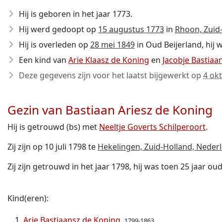
Hij is geboren in het jaar 1773
.
Hij werd gedoopt op
15 augustus 1773
in
Rhoon, Zuid
Hij is overleden op
28 mei 1849
in Oud Beijerland, hij 
Een kind van
Arie Klaasz de Koning
en
Jacobje Bastia
Deze gegevens zijn voor het laatst bijgewerkt op
4 ok
Gezin van Bastiaan Ariesz de Koning
Hij is getrouwd (bs) met
Neeltje Goverts Schilperoort
.
Zij zijn op 10 juli 1798 te
Hekelingen, Zuid-Holland, Neder
Zij zijn getrouwd in het jaar 1798, hij was toen 25 jaar oud
Kind(eren):
Arie Bastiaansz de Koning
1799-1863