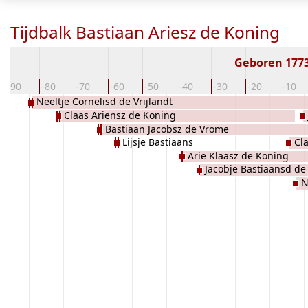
Tijdbalk Bastiaan Ariesz de Koning
Geboren 177
-90
-80
-70
-60
-50
-40
-30
-20
-10
Neeltje Cornelisd de Vrijlandt
Claas Ariensz de Koning
Bastiaan Jacobsz de Vrome
Lijsje Bastiaans
Cl
Arie Klaasz de Koning
Jacobje Bastiaansd d
N