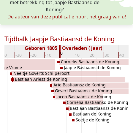
met betrekking tot Jaapje Bastiaansd de
Koning?
De auteur van deze publicatie hoort het graag van u!
Tijdbalk Jaapje Bastiaansd de Koning
Geboren 1805
Overleden ( jaar)
0
-40
-30
-20
-10
10
20
30
40
g
Cornelis Bastiaans de Koning
sd de Vrome
Jaapje Bastiaansd de Koning
Neeltje Goverts Schilperoort
Bastiaan Ariesz de Koning
Arie Bastiaansz de Koning
Govert Bastiaansz de Koning
Jacob Bastiaansz de Koning
Cornelia Bastiaansd de Koning
Bastiaan Bastiaansz de Koning
Bastiaan de Koning
Soetje de Koning