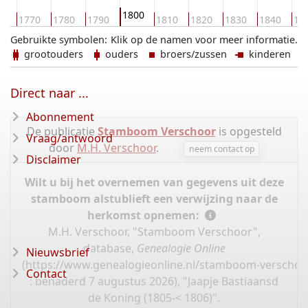
1800
60
1770
1780
1790
1810
1820
1830
1840
18
Gebruikte symbolen:
Klik op de namen voor meer informatie.
grootouders
ouders
broers/zussen
kinderen
Direct naar ...
Abonnement
De publicatie
Stamboom Verschoor
is opgesteld
Vraag/antwoord
door
M.H. Verschoor
.
neem contact op
Disclaimer
Wilt u bij het overnemen van gegevens uit deze
stamboom alstublieft een verwijzing naar de
herkomst opnemen:
M.H. Verschoor, "Stamboom Verschoor",
database,
Genealogie Online
Nieuwsbrief
(
https://www.genealogieonline.nl/stamboom-verschoo
Contact
: benaderd 7 augustus 2026), "Jaapje Bastiaansd
de Koning (1805-< 1806)".