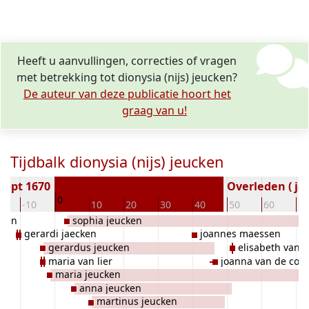
Heeft u aanvullingen, correcties of vragen
met betrekking tot dionysia (nijs) jeucken?
De auteur van deze publicatie hoort het
graag van u!
Tijdbalk dionysia (nijs) jeucken
oopt 1670
Overleden ( jaa
0
0
-10
10
20
30
40
50
60
70
cken
sophia jeucken
gerardi jaecken
joannes maessen
gerardus jeucken
elisabeth van l
maria van lier
joanna van de cou
maria jeucken
anna jeucken
martinus jeucken