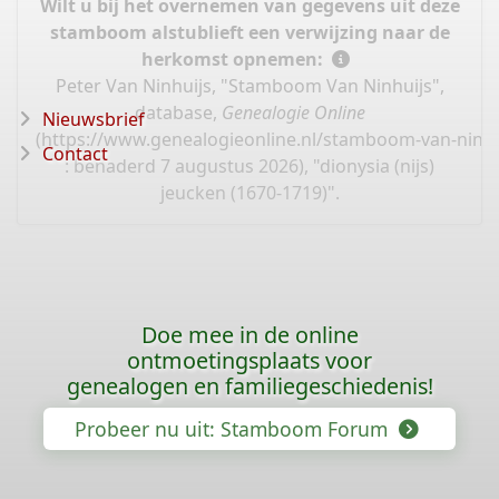
Wilt u bij het overnemen van gegevens uit deze
stamboom alstublieft een verwijzing naar de
herkomst opnemen:
Peter Van Ninhuijs, "Stamboom Van Ninhuijs",
database,
Genealogie Online
Nieuwsbrief
(
https://www.genealogieonline.nl/stamboom-van-ninhu
Contact
: benaderd 7 augustus 2026), "dionysia (nijs)
jeucken (1670-1719)".
Doe mee in de online
ontmoetingsplaats voor
genealogen en familiegeschiedenis!
Probeer nu uit: Stamboom Forum