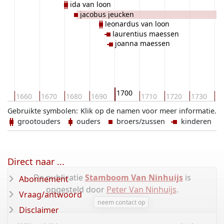
ida van loon
jacobus jeucken
leonardus van loon
laurentius maessen
joanna maessen
1700
50
1660
1670
1680
1690
1710
1720
1730
17
Gebruikte symbolen:
Klik op de namen voor meer informatie.
grootouders
ouders
broers/zussen
kinderen
Direct naar ...
De publicatie
Stamboom Van Ninhuijs
is
Abonnement
opgesteld door
Peter Van Ninhuijs
.
Vraag/antwoord
neem contact op
Disclaimer