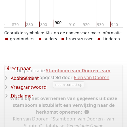
900
60
870
880
890
910
920
930
940
Gebruikte symbolen:
Klik op de namen voor meer informatie.
grootouders
ouders
broers/zussen
kinderen
Direct naar ...
De publicatie
Stamboom van Dooren - van
Slooten
is opgesteld door
Rien van Dooren
.
Abonnement
neem contact op
Vraag/antwoord
Disclaimer
Wilt u bij het overnemen van gegevens uit deze
stamboom alstublieft een verwijzing naar de
herkomst opnemen:
Rien van Dooren, "Stamboom van Dooren - van
Slooten", database,
Genealogie Online