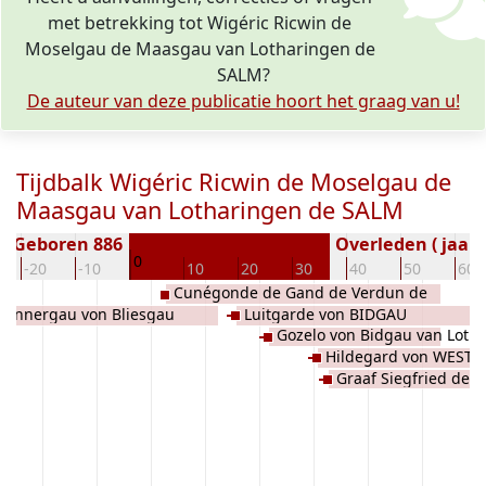
met betrekking tot Wigéric Ricwin de
Moselgau de Maasgau van Lotharingen de
SALM?
De auteur van deze publicatie hoort het graag van u!
Tijdbalk Wigéric Ricwin de Moselgau de
Maasgau van Lotharingen de SALM
Geboren 886
Overleden ( jaar)
0
-20
-10
10
20
30
40
50
60
Cunégonde de Gand de Verdun de
dennergau von Bliesgau
Luitgarde von BIDGAU
Sulichgau de FRIOUL
Gozelo von Bidgau van Loth
ALM
Hildegard von WEST
Graaf Siegfried de