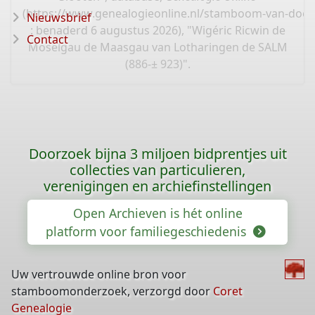
(
https://www.genealogieonline.nl/stamboom-van-door
Nieuwsbrief
: benaderd 6 augustus 2026), "Wigéric Ricwin de
Contact
Moselgau de Maasgau van Lotharingen de SALM
(886-± 923)".
Doorzoek bijna 3 miljoen bidprentjes uit
collecties van particulieren,
verenigingen en archiefinstellingen
Open Archieven is hét online
platform voor familiegeschiedenis
Uw vertrouwde online bron voor
stamboomonderzoek, verzorgd door
Coret
Genealogie