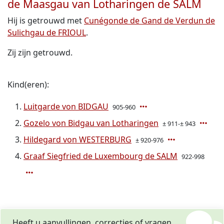
de Maasgau van Lotharingen de SALM
Hij is getrouwd met
Cunégonde de Gand de Verdun de
Sulichgau de FRIOUL
.
Zij zijn getrouwd.
Kind(eren):
Luitgarde von BIDGAU
905-960
Gozelo von Bidgau van Lotharingen
± 911-± 943
Hildegard von WESTERBURG
± 920-976
Graaf Siegfried de Luxembourg de SALM
922-998
Heeft u aanvullingen, correcties of vragen