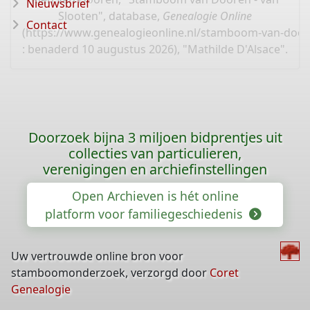
Nieuwsbrief
Slooten", database,
Genealogie Online
Contact
(
https://www.genealogieonline.nl/stamboom-van-door
: benaderd 10 augustus 2026), "Mathilde D'Alsace".
Doorzoek bijna 3 miljoen bidprentjes uit
collecties van particulieren,
verenigingen en archiefinstellingen
Open Archieven is hét online
platform voor familiegeschiedenis
Uw vertrouwde online bron voor
stamboomonderzoek, verzorgd door
Coret
Genealogie