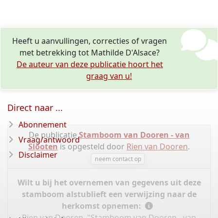
Heeft u aanvullingen, correcties of vragen
met betrekking tot Mathilde D'Alsace?
De auteur van deze publicatie hoort het
graag van u!
Direct naar ...
Abonnement
De publicatie
Stamboom van Dooren - van
Vraag/antwoord
Slooten
is opgesteld door
Rien van Dooren
.
Disclaimer
neem contact op
Wilt u bij het overnemen van gegevens uit deze
stamboom alstublieft een verwijzing naar de
herkomst opnemen:
Rien van Dooren, "Stamboom van Dooren - van