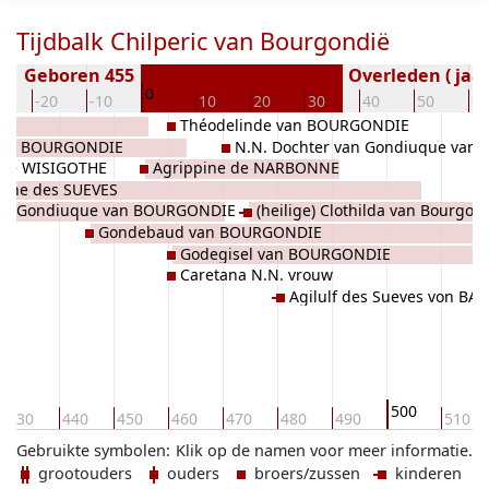
Tijdbalk Chilperic van Bourgondië
Geboren 455
Overleden ( jaar
0
0
-20
-10
10
20
30
40
50
60
S
Théodelinde van BOURGONDIE
van BOURGONDIE
N.N. Dochter van Gondiuque van
e de WISIGOTHE
Agrippine de NARBONNE
BOURGONDIE
tene des SUEVES
Gondiuque van BOURGONDIE
(heilige) Clothilda van Bourgon
Gondebaud van BOURGONDIE
Godegisel van BOURGONDIE
Caretana N.N. vrouw
Agilulf des Sueves von BA
500
430
440
450
460
470
480
490
510
Gebruikte symbolen:
Klik op de namen voor meer informatie.
grootouders
ouders
broers/zussen
kinderen