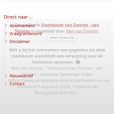
Direct naar ...
De publicatie
Stamboom van Dooren - van
Abonnement
Slooten
is opgesteld door
Rien van Dooren
.
Vraag/antwoord
neem contact op
Disclaimer
Wilt u bij het overnemen van gegevens uit deze
stamboom alstublieft een verwijzing naar de
herkomst opnemen:
Rien van Dooren, "Stamboom van Dooren - van
Slooten", database,
Genealogie Online
Nieuwsbrief
(
https://www.genealogieonline.nl/stamboom-van-door
Contact
: benaderd 9 augustus 2026), "Chilperic van
Bourgondië (455-492)".