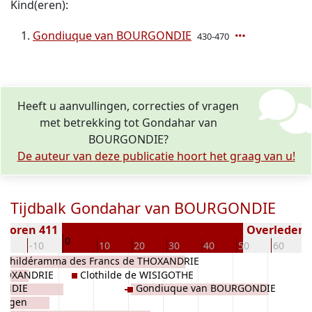
Kind(eren):
Gondiuque van BOURGONDIE
430-470
Heeft u aanvullingen, correcties of vragen
met betrekking tot Gondahar van
BOURGONDIE?
De auteur van deze publicatie hoort het graag van u!
Tijdbalk Gondahar van BOURGONDIE
eboren 411
Overleden (
0
20
-10
10
20
30
40
50
60
Childéramma des Francs de THOXANDRIE
THOXANDRIE
Clothilde de WISIGOTHE
GONDIE
Gondiuque van BOURGONDIE
ringen