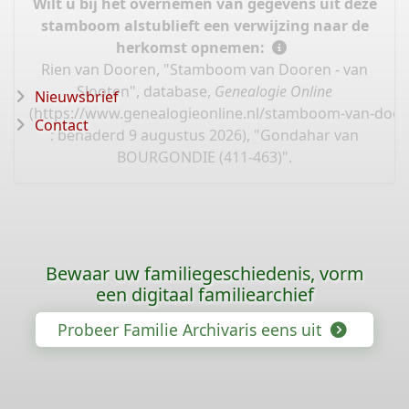
Wilt u bij het overnemen van gegevens uit deze
stamboom alstublieft een verwijzing naar de
herkomst opnemen:
Rien van Dooren, "Stamboom van Dooren - van
Slooten", database,
Genealogie Online
Nieuwsbrief
(
https://www.genealogieonline.nl/stamboom-van-door
Contact
: benaderd 9 augustus 2026), "Gondahar van
BOURGONDIE (411-463)".
Bewaar uw familiegeschiedenis, vorm
een digitaal familiearchief
Probeer Familie Archivaris eens uit