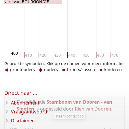
dicaire van BOURGONDIE
400
90
410
420
430
440
450
460
470
4
Gebruikte symbolen:
Klik op de namen voor meer informatie.
grootouders
ouders
broers/zussen
kinderen
Direct naar ...
De publicatie
Stamboom van Dooren - van
Abonnement
Slooten
is opgesteld door
Rien van Dooren
.
Vraag/antwoord
neem contact op
Disclaimer