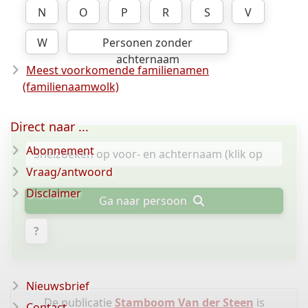
N
O
P
R
S
V
W
Personen zonder
achternaam
Meest voorkomende familienamen
(familienaamwolk)
Direct naar ...
Abonnement
Vraag/antwoord
Disclaimer
Ga naar persoon
?
Nieuwsbrief
De publicatie
Stamboom Van der Steen
is
Contact