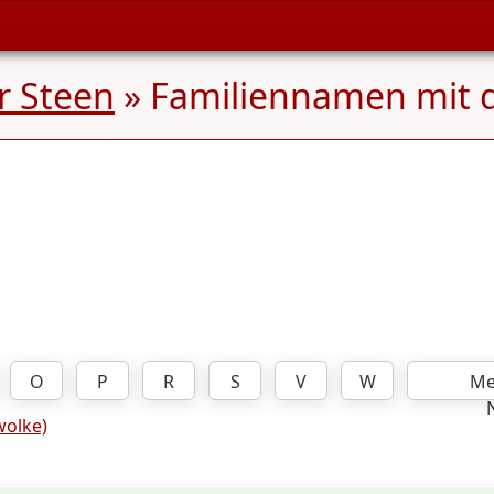
r Steen
» Familiennamen mit
O
P
R
S
V
W
Me
olke)