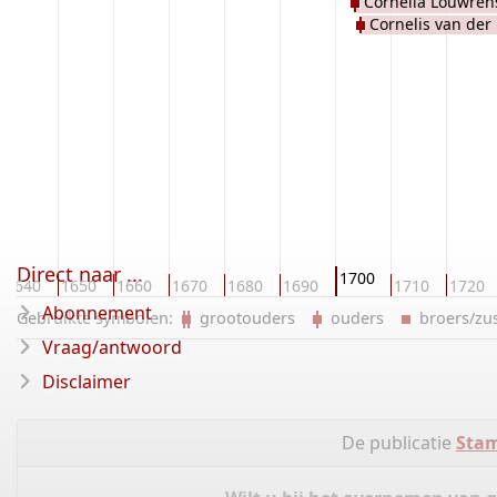
Cornelia Louwrens
Cornelis van der
Direct naar ...
1700
1640
1650
1660
1670
1680
1690
1710
1720
Abonnement
Gebruikte symbolen:
grootouders
ouders
broers/z
Vraag/antwoord
Disclaimer
De publicatie
Sta