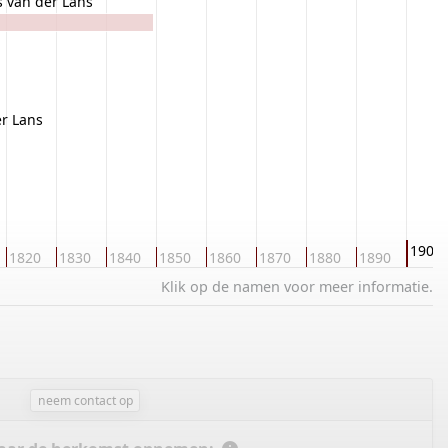
s van der Lans
r Lans
1900
1820
1830
1840
1850
1860
1870
1880
1890
Klik op de namen voor meer informatie.
neem contact op