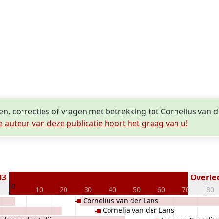
en, correcties of vragen met betrekking tot Cornelius van d
e auteur van deze publicatie hoort het graag van u!
33
Overled
0
10
20
30
40
50
60
70
80
Cornelius van der Lans
Cornelia van der Lans