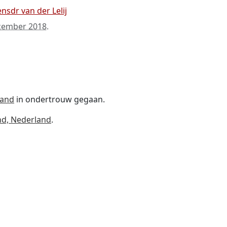
nsdr van der Lelij
cember 2018
.
land
in ondertrouw gegaan.
nd, Nederland
.