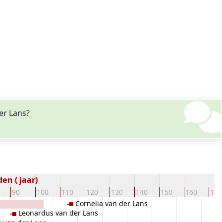
er Lans?
en ( jaar)
90
100
110
120
130
140
150
160
170
Cornelia van der Lans
Leonardus van der Lans