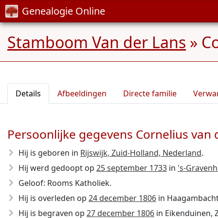
Genealogie Online
Stamboom Van der Lans
»
Co
Details
Afbeeldingen
Directe familie
Verwa
Persoonlijke gegevens Cornelius van 
Hij is geboren in
Rijswijk, Zuid-Holland, Nederland
.
Hij werd gedoopt op
25 september 1733
in
's-Gravenh
Geloof: Rooms Katholiek.
Hij is overleden op
24 december 1806
in Haagambacht,
Hij is begraven op
27 december 1806
in Eikenduinen, 