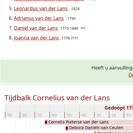
Leonardus van der Lans
-1824
Adrianus van der Lans
-1795
Daniël van der Lans
1773-1849
Joanna van der Lans
1776-????
Heeft u aanvulling
D
Tijdbalk Cornelius van der Lans
Gedoopt 17
-90
-80
-70
-60
-50
-40
-30
-20
-10
Cornelis Pieterse van der Lans
Debora Daniëls van Ceulen