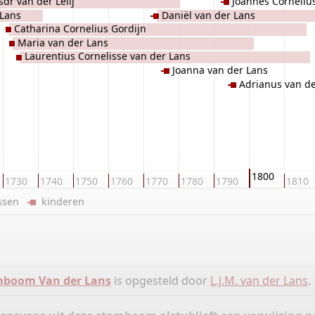
dr van der Lelij
Joannes Corneliu
 Lans
Daniël van der Lans
Catharina Cornelius Gordijn
Maria van der Lans
Laurentius Cornelisse van der Lans
Joanna van der Lans
Adrianus van de
1800
1730
1740
1750
1760
1770
1780
1790
1810
ussen
kinderen
mboom Van der Lans
is opgesteld door
L.J.M. van der Lans
.