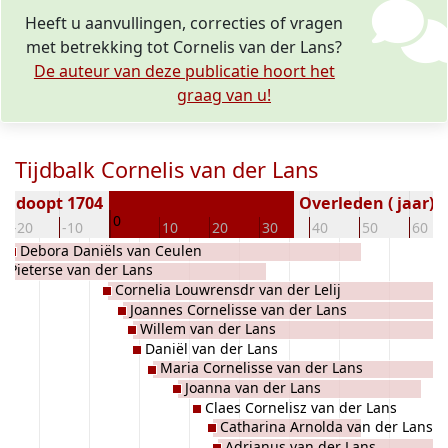
Heeft u aanvullingen, correcties of vragen
met betrekking tot Cornelis van der Lans?
De auteur van deze publicatie hoort het
graag van u!
Tijdbalk Cornelis van der Lans
Gedoopt 1704
Overleden ( jaar)
0
-20
-10
10
20
30
40
50
60
Debora Daniëls van Ceulen
s Pieterse van der Lans
Cornelia Louwrensdr van der Lelij
Joannes Cornelisse van der Lans
Willem van der Lans
Daniël van der Lans
Maria Cornelisse van der Lans
Joanna van der Lans
Claes Cornelisz van der Lans
Catharina Arnolda van der Lans
Adrianus van der Lans