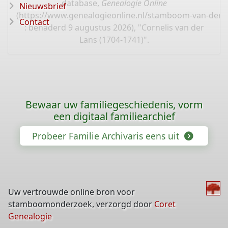
database,
Genealogie Online
Nieuwsbrief
(
https://www.genealogieonline.nl/stamboom-van-der-l
Contact
: benaderd 9 augustus 2026), "Cornelis van der
Lans (1704-1741)".
Bewaar uw familiegeschiedenis, vorm
een digitaal familiearchief
Probeer Familie Archivaris eens uit
Uw vertrouwde online bron voor
stamboomonderzoek, verzorgd door
Coret
Genealogie