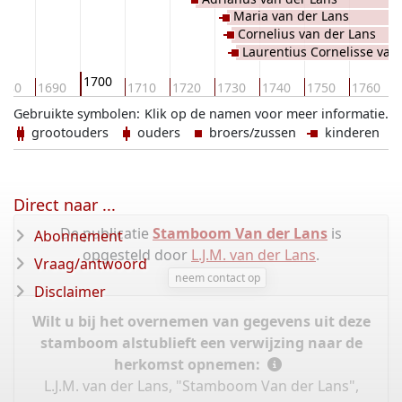
Maria van der Lans
Cornelius van der Lans
Laurentius Cornelisse van
1700
680
1690
1710
1720
1730
1740
1750
1760
Gebruikte symbolen:
Klik op de namen voor meer informatie.
grootouders
ouders
broers/zussen
kinderen
Direct naar ...
De publicatie
Stamboom Van der Lans
is
Abonnement
opgesteld door
L.J.M. van der Lans
.
Vraag/antwoord
neem contact op
Disclaimer
Wilt u bij het overnemen van gegevens uit deze
stamboom alstublieft een verwijzing naar de
herkomst opnemen:
L.J.M. van der Lans, "Stamboom Van der Lans",