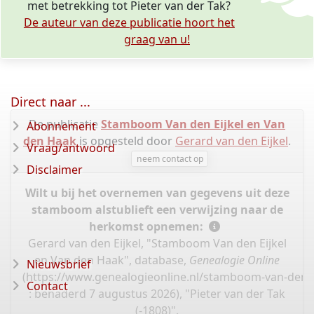
met betrekking tot Pieter van der Tak?
De auteur van deze publicatie hoort het
graag van u!
Direct naar ...
De publicatie
Stamboom Van den Eijkel en Van
Abonnement
den Haak
is opgesteld door
Gerard van den Eijkel
.
Vraag/antwoord
neem contact op
Disclaimer
Wilt u bij het overnemen van gegevens uit deze
stamboom alstublieft een verwijzing naar de
herkomst opnemen:
Gerard van den Eijkel, "Stamboom Van den Eijkel
en Van den Haak", database,
Genealogie Online
Nieuwsbrief
(
https://www.genealogieonline.nl/stamboom-van-den-e
Contact
: benaderd 7 augustus 2026), "Pieter van der Tak
(-1808)".