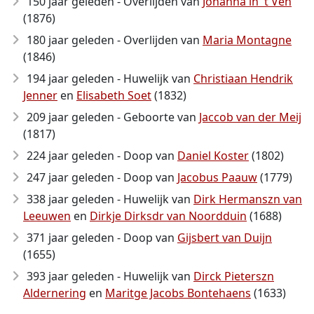
150 jaar geleden - Overlijden van
Johanna in 't Ven
(1876)
180 jaar geleden - Overlijden van
Maria Montagne
(1846)
194 jaar geleden - Huwelijk van
Christiaan Hendrik
Jenner
en
Elisabeth Soet
(1832)
209 jaar geleden - Geboorte van
Jaccob van der Meij
(1817)
224 jaar geleden - Doop van
Daniel Koster
(1802)
247 jaar geleden - Doop van
Jacobus Paauw
(1779)
338 jaar geleden - Huwelijk van
Dirk Hermanszn van
Leeuwen
en
Dirkje Dirksdr van Noordduin
(1688)
371 jaar geleden - Doop van
Gijsbert van Duijn
(1655)
393 jaar geleden - Huwelijk van
Dirck Pieterszn
Aldernering
en
Maritge Jacobs Bontehaens
(1633)