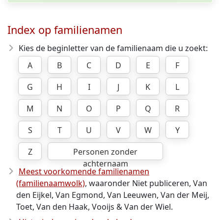
Index op familienamen
Kies de beginletter van de familienaam die u zoekt:
A
B
C
D
E
F
G
H
I
J
K
L
M
N
O
P
Q
R
S
T
U
V
W
Y
Z
Personen zonder
achternaam
Meest voorkomende familienamen
(familienaamwolk)
, waaronder Niet publiceren, Van
den Eijkel, Van Egmond, Van Leeuwen, Van der Meij,
Toet, Van den Haak, Vooijs & Van der Wiel.