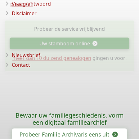
Vraag/antwoord
plaatsen?
Disclaimer
Probeer de service vrijblijvend
Uw stamboom online
Nieuwsbrief
meer dan 10 duizend genealogen
gingen u voor!
Contact
Bewaar uw familiegeschiedenis, vorm
een digitaal familiearchief
Probeer Familie Archivaris eens uit