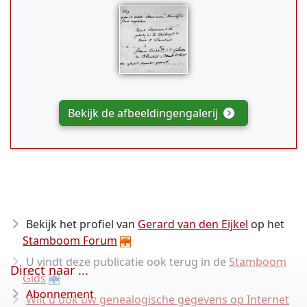
Bekijk de afbeeldingengalerij
Bekijk het profiel van
Gerard van den Eijkel
op het
Stamboom Forum
U vindt deze publicatie ook terug in de
Stamboom
Direct naar ...
Gids
Abonnement
Wilt u ook uw genealogische gegevens op Internet