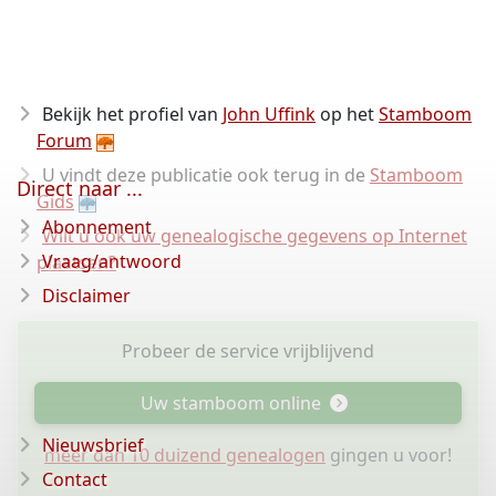
Bekijk het profiel van
John Uffink
op het
Stamboom
Forum
U vindt deze publicatie ook terug in de
Stamboom
Direct naar ...
Gids
Abonnement
Wilt u ook uw genealogische gegevens op Internet
Vraag/antwoord
plaatsen?
Disclaimer
Probeer de service vrijblijvend
Uw stamboom online
Nieuwsbrief
meer dan 10 duizend genealogen
gingen u voor!
Contact