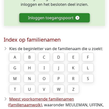
inloggen en het besloten deel inzien.
Inloggen toegangspoort
Index op familienamen
Kies de beginletter van de familienaam die u zoekt:
A
B
C
D
E
F
G
H
I
J
K
L
M
N
O
P
R
S
T
U
V
W
Z
Meest voorkomende familienamen
(familienaamwolk)
, waaronder MEULEMAN, UFFINK,