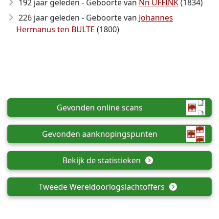
192 jaar geleden - Geboorte van
Nn UFFINK
(1834)
226 jaar geleden - Geboorte van
Johannes
Hermanus ten BULTE
(1800)
Gevonden online scans
Gevonden aanknopingspunten
Bekijk de statistieken
Tweede Wereldoorlogslachtoffers