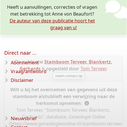
Heeft u aanvullingen, correcties of vragen
met betrekking tot Anne von Beaufort?
De auteur van deze publicatie hoort het
graag van u!
Direct naar ...
De publicatie
Stamboom Terveer, Blankertz,
Abonnement
Gerhards
is opgesteld door
Tom Terveer
.
Vraag/antwoord
neem contact op
Disclaimer
Wilt u bij het overnemen van gegevens uit deze
stamboom alstublieft een verwijzing naar de
herkomst opnemen:
Tom Terveer, "Stamboom Terveer, Blankertz,
Gerhards", database,
Genealogie Online
Nieuwsbrief
(
https://www.genealogieonline.nl/stamboom-terveer-