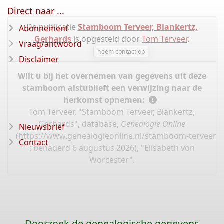
Direct naar ...
De publicatie
Stamboom Terveer, Blankertz,
Abonnement
Gerhards
is opgesteld door
Tom Terveer
.
Vraag/antwoord
neem contact op
Disclaimer
Wilt u bij het overnemen van gegevens uit deze
stamboom alstublieft een verwijzing naar de
herkomst opnemen:
Tom Terveer, "Stamboom Terveer, Blankertz,
Gerhards", database,
Genealogie Online
Nieuwsbrief
(
https://www.genealogieonline.nl/stamboom-terveer-
Contact
: benaderd 6 augustus 2026), "Elisabeth von
Worcester".
Doorzoek de genealogische gegevens