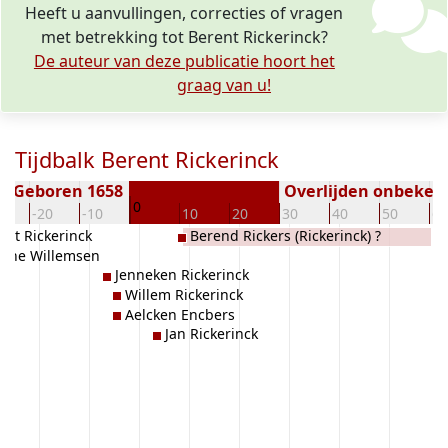
Heeft u aanvullingen, correcties of vragen
met betrekking tot Berent Rickerinck?
De auteur van deze publicatie hoort het
graag van u!
Tijdbalk Berent Rickerinck
Geboren 1658
Overlijden onbeken
0
0
-20
-10
10
20
30
40
50
60
ent Rickerinck
Berend Rickers (Rickerinck) ?
enne Willemsen
Jenneken Rickerinck
Willem Rickerinck
Aelcken Encbers
Jan Rickerinck