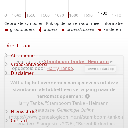
1700
630
1640
1650
1660
1670
1680
1690
1710
Gebruikte symbolen:
Klik op de namen voor meer informatie.
grootouders
ouders
broers/zussen
kinderen
Direct naar ...
Abonnement
De publicatie
Stamboom Tanke - Heimann
is
Vraag/antwoord
opgesteld door
Harry Tanke
.
neem contact op
Disclaimer
Wilt u bij het overnemen van gegevens uit deze
stamboom alstublieft een verwijzing naar de
herkomst opnemen:
Harry Tanke, "Stamboom Tanke - Heimann",
database,
Genealogie Online
Nieuwsbrief
(
https://www.genealogieonline.nl/stamboom-tanke-ar
Contact
: benaderd 9 augustus 2026), "Berent Rickerinck