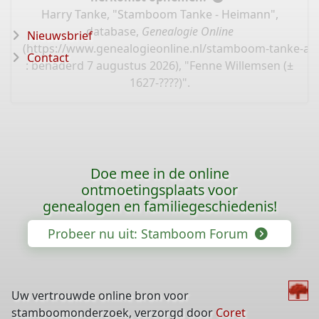
Harry Tanke, "Stamboom Tanke - Heimann",
database,
Genealogie Online
Nieuwsbrief
(
https://www.genealogieonline.nl/stamboom-tanke-ar
Contact
: benaderd 7 augustus 2026), "Fenne Willemsen (±
1627-????)".
Doe mee in de online
ontmoetingsplaats voor
genealogen en familiegeschiedenis!
Probeer nu uit: Stamboom Forum
Uw vertrouwde online bron voor
stamboomonderzoek, verzorgd door
Coret