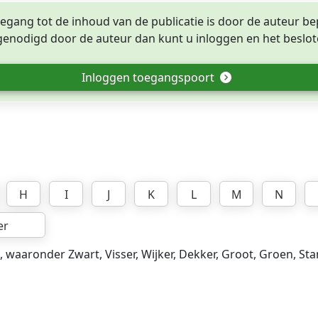
egang tot de inhoud van de publicatie is door de auteur be
tgenodigd door de auteur dan kunt u inloggen en het beslote
Inloggen toegangspoort
H
I
J
K
L
M
N
er
, waaronder Zwart, Visser, Wijker, Dekker, Groot, Groen, Sta