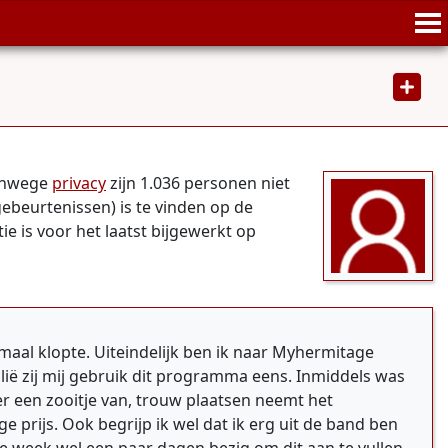
Vanwege
privacy
zijn 1.036 personen niet
gebeurtenissen) is te vinden op de
ie is voor het laatst bijgewerkt op
aal klopte. Uiteindelijk ben ik naar Myhermitage
ilië zij mij gebruik dit programma eens. Inmiddels was
er een zooitje van, trouw plaatsen neemt het
 prijs. Ook begrijp ik wel dat ik erg uit de band ben