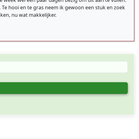
e week wel een paar dagen bezig om dit aan te vullen.
n. Te hooi en te gras neem ik gewoon een stuk en zoek
eken, nu wat makkelijker.