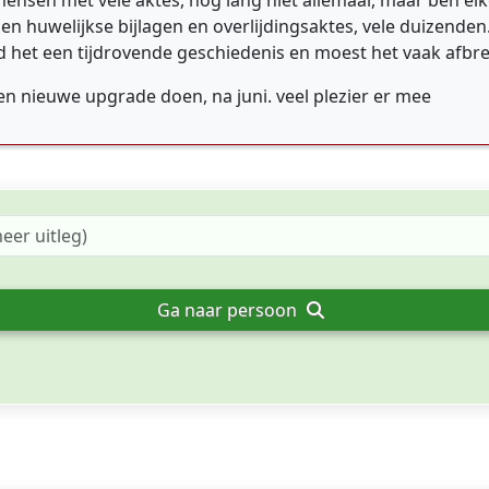
nsen met vele aktes, nog lang niet allemaal, maar ben elk
n huwelijkse bijlagen en overlijdingsaktes, vele duizende
vond het een tijdrovende geschiedenis en moest het vaak afbr
een nieuwe upgrade doen, na juni. veel plezier er mee
Ga naar persoon