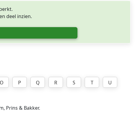
perkt.
n deel inzien.
O
P
Q
R
S
T
U
m, Prins & Bakker.