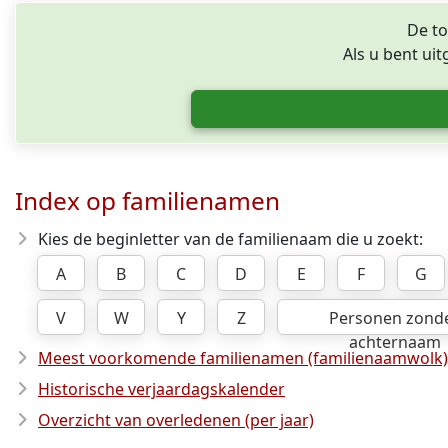
De to
Als u bent ui
Index op familienamen
Kies de beginletter van de familienaam die u zoekt:
A
B
C
D
E
F
G
V
W
Y
Z
Personen zond
achternaam
Meest voorkomende familienamen (familienaamwolk)
Historische verjaardagskalender
Overzicht van overledenen (per jaar)