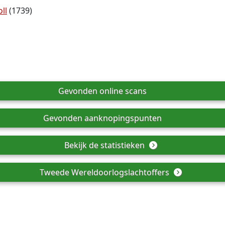
ll
(1739)
Gevonden online scans
Gevonden aanknopingspunten
Bekijk de statistieken
Tweede Wereldoorlogslachtoffers