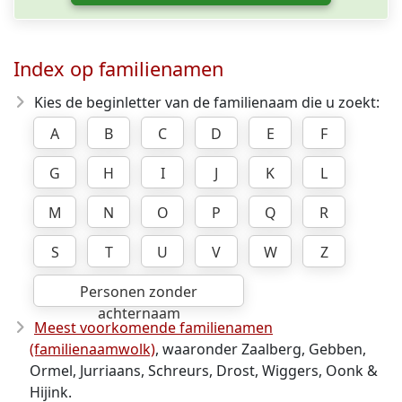
Index op familienamen
Kies de beginletter van de familienaam die u zoekt:
A
B
C
D
E
F
G
H
I
J
K
L
M
N
O
P
Q
R
S
T
U
V
W
Z
Personen zonder
achternaam
Meest voorkomende familienamen
(familienaamwolk)
, waaronder Zaalberg, Gebben,
Ormel, Jurriaans, Schreurs, Drost, Wiggers, Oonk &
Hijink.