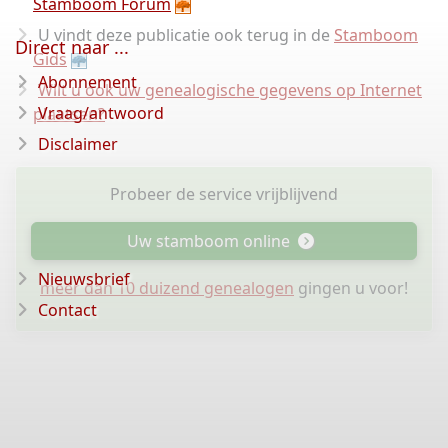
Stamboom Forum
U vindt deze publicatie ook terug in de
Stamboom
Direct naar ...
Gids
Abonnement
Wilt u ook uw genealogische gegevens op Internet
Vraag/antwoord
plaatsen?
Disclaimer
Probeer de service vrijblijvend
Uw stamboom online
Nieuwsbrief
meer dan 10 duizend genealogen
gingen u voor!
Contact