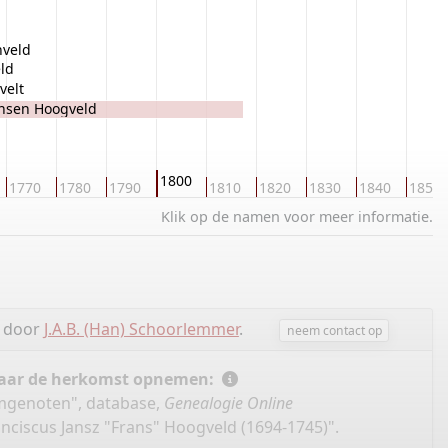
hveld
ld
velt
ansen Hoogveld
1800
1770
1780
1790
1810
1820
1830
1840
1850
Klik op de namen voor meer informatie.
d door
J.A.B. (Han) Schoorlemmer
.
neem contact op
 naar de herkomst opnemen:
amgenoten", database,
Genealogie Online
nciscus Jansz "Frans" Hoogveld (1694-1745)".