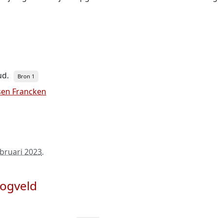
ud.
Bron 1
sen Francken
ebruari 2023
.
oogveld