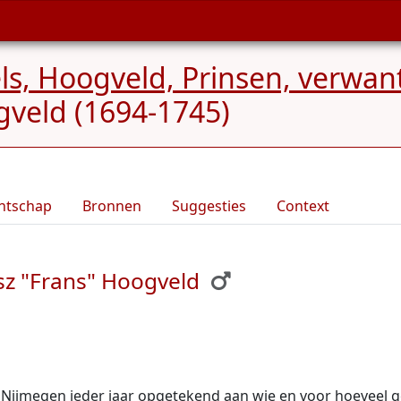
els, Hoogveld, Prinsen, verw
gveld (1694-1745)
ntschap
Bronnen
Suggesties
Context
sz "Frans" Hoogveld
n Nijmegen ieder jaar opgetekend aan wie en voor hoeveel ge