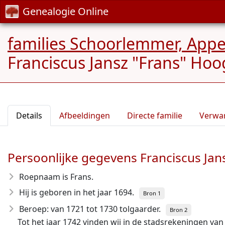
Genealogie Online
families Schoorlemmer, App
Franciscus Jansz "Frans" Hoo
Details
Afbeeldingen
Directe familie
Verwa
Persoonlijke gegevens Franciscus Jan
Roepnaam is Frans.
Hij is geboren in het jaar 1694
.
Bron 1
Beroep: van 1721 tot 1730 tolgaarder.
Bron 2
Tot het jaar 1742 vinden wij in de stadsrekeningen va