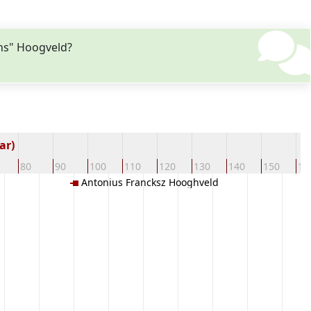
ans" Hoogveld?
ar)
80
90
100
110
120
130
140
150
16
Antonius Francksz Hooghveld