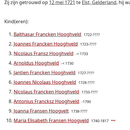
Zij zijn getrouwd op
12 mei 1721
te
Elst, Gelderland
, hij 
Kind(eren):
Balthasar Francken Hooghveld
1722-????
Joannes Francken Hooghveld
1723-????
Nicolaus Fransz Hooghveld
-< 1733
Arnoldus Hooghveld
-< 1730
Jantien Francken Hooghveld
1727-????
Joannes Nicolaas Hooghveld
1728-????
Nicolaus Francken Hooghveld
1733-????
Antonius Francksz Hooghveld
-1790
Joanna Fransen Hoogvelt
1738-????
Maria Elisabeth Fransen Hoogveld
1740-1817