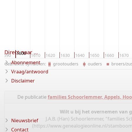
Direct naar ...
1600
1590
1610
1620
1630
1640
1650
1660
1670
Abonnement
Gebruikte symbolen:
grootouders
ouders
broers/z
Vraag/antwoord
Disclaimer
De publicatie
families Schoorlemmer, Appels, Ho
Wilt u bij het overnemen van 
J.A.B. (Han) Schoorlemmer, "families
Nieuwsbrief
(
https://www.genealogieonline.nl/stamboo
Contact