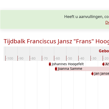
Heeft u aanvullingen, c
D
Tijdbalk Franciscus Jansz "Frans" Hoo
Gebo
0
-100
-90
-80
-70
-60
-50
-40
-30
-20
Johannes Hoogefelt
An
Joanna Samme
Jan Jans