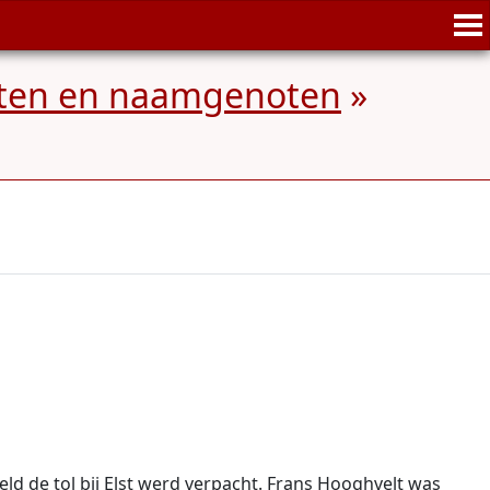
anten en naamgenoten
»
ld de tol bij Elst werd verpacht. Frans Hooghvelt was