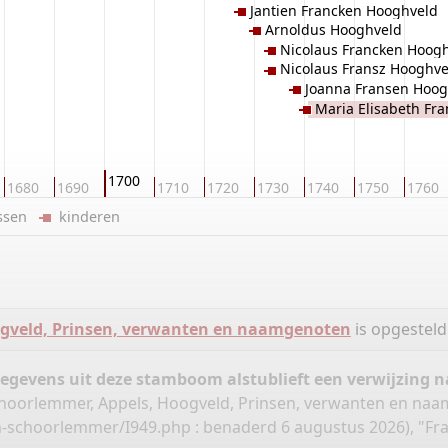
Jantien Francken Hooghveld
Arnoldus Hooghveld
Nicolaus Francken Hoog
Nicolaus Fransz Hooghve
Joanna Fransen Hoog
Maria Elisabeth Fr
1700
1680
1690
1710
1720
1730
1740
1750
1760
ussen
kinderen
ogveld, Prinsen, verwanten en naamgenoten
is opgestel
gegevens uit deze stamboom alstublieft een verwijzing
 Schoorlemmer, Appels, Hoogveld, Prinsen, verwanten en na
m-schoorlemmer/I949.php
: benaderd 6 augustus 2026), "Fra