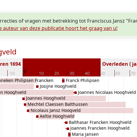
orrecties of vragen met betrekking tot Franciscus Jansz "Fr
e auteur van deze publicatie hoort het graag van u!
gveld
ren 1694
Overleden ( ja
0
-10
10
20
30
40
50
60
70
neken Philipsen Francken
Franck Philipsen
Josijne Hooghveld
en Hooghveld
Joannes Nicolaas Hooghveld
Joannes Hooghveld
Mechtel Claessen Balthussen
Nicolaus Jansz Hoogveld
Aeltie Hooghveld
Balthasar Francken Hooghveld
Joannes Francken Hooghveld
Maria Jansen