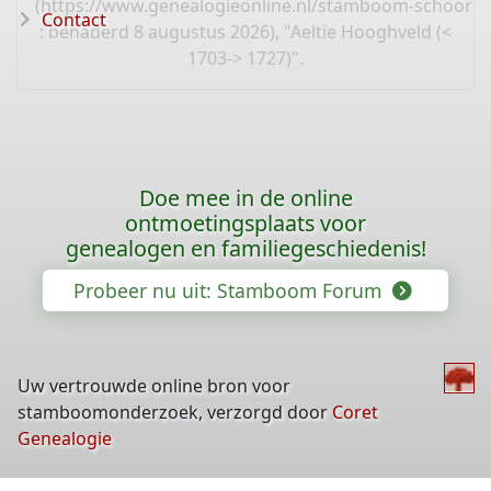
(
https://www.genealogieonline.nl/stamboom-schoorl
Contact
: benaderd 8 augustus 2026), "Aeltie Hooghveld (<
1703-> 1727)".
Doe mee in de online
ontmoetingsplaats voor
genealogen en familiegeschiedenis!
Probeer nu uit: Stamboom Forum
Uw vertrouwde online bron voor
stamboomonderzoek, verzorgd door
Coret
Genealogie