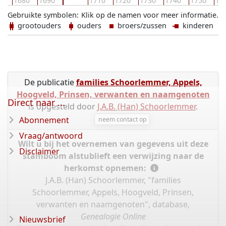
70
1680
1690
1710
1720
1730
1740
1750
17
Gebruikte symbolen:
Klik op de namen voor meer informatie.
grootouders
ouders
broers/zussen
kinderen
De publicatie
families Schoorlemmer, Appels,
Hoogveld, Prinsen, verwanten en naamgenoten
Direct naar ...
is opgesteld door
J.A.B. (Han) Schoorlemmer
.
Abonnement
neem contact op
Vraag/antwoord
Wilt u bij het overnemen van gegevens uit deze
Disclaimer
stamboom alstublieft een verwijzing naar de
herkomst opnemen:
J.A.B. (Han) Schoorlemmer, "families
Schoorlemmer, Appels, Hoogveld, Prinsen,
verwanten en naamgenoten", database,
Genealogie Online
Nieuwsbrief