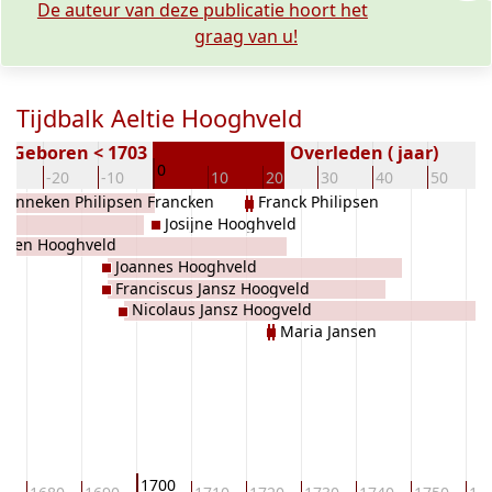
De auteur van deze publicatie hoort het
graag van u!
Tijdbalk Aeltie Hooghveld
Geboren < 1703
Overleden ( jaar)
0
30
-20
-10
10
20
30
40
50
Anneken Philipsen Francken
Franck Philipsen
Josijne Hooghveld
ansen Hooghveld
Joannes Hooghveld
Franciscus Jansz Hoogveld
Nicolaus Jansz Hoogveld
Maria Jansen
1700