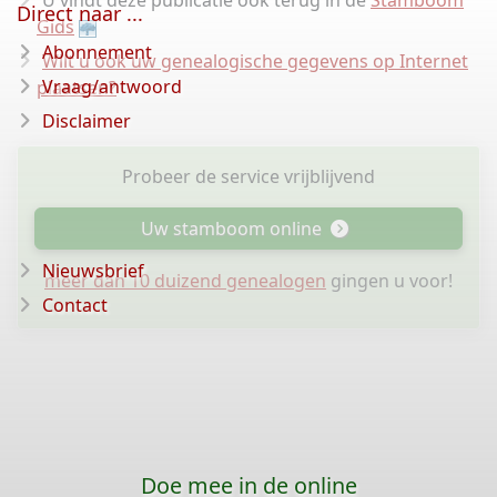
U vindt deze publicatie ook terug in de
Stamboom
Direct naar ...
Gids
Abonnement
Wilt u ook uw genealogische gegevens op Internet
Vraag/antwoord
plaatsen?
Disclaimer
Probeer de service vrijblijvend
Uw stamboom online
Nieuwsbrief
meer dan 10 duizend genealogen
gingen u voor!
Contact
Doe mee in de online