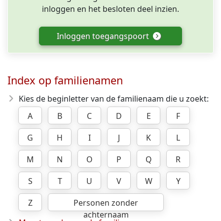
inloggen en het besloten deel inzien.
Inloggen toegangspoort
Index op familienamen
Kies de beginletter van de familienaam die u zoekt:
A
B
C
D
E
F
G
H
I
J
K
L
M
N
O
P
Q
R
S
T
U
V
W
Y
Z
Personen zonder
achternaam