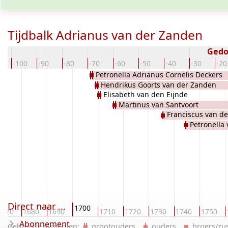
Tijdbalk Adrianus van der Zanden
Gedo
0
-100
-90
-80
-70
-60
-50
-40
-30
-20
Petronella Adrianus Cornelis Deckers
Hendrikus Goorts van der Zanden
Elisabeth van den Eijnde
Martinus van Santvoort
Franciscus van d
Petronella
Direct naar ...
1700
1670
1680
1690
1710
1720
1730
1740
1750
Abonnement
Gebruikte symbolen:
grootouders
ouders
broers/z