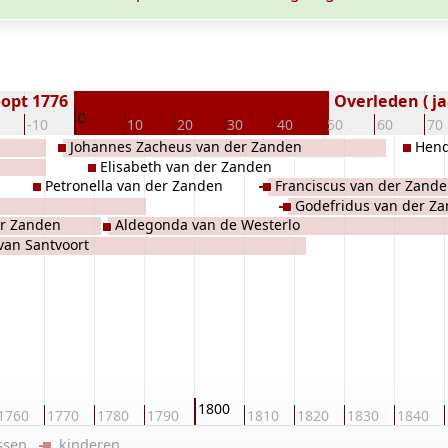
opt 1776
Overleden ( ja
0
-10
10
20
30
40
50
60
70
Johannes Zacheus van der Zanden
Hend
Elisabeth van der Zanden
Petronella van der Zanden
Franciscus van der Zand
Godefridus van der Z
er Zanden
Aldegonda van de Westerlo
 van Santvoort
1800
1760
1770
1780
1790
1810
1820
1830
1840
ussen
kinderen