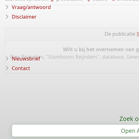
Vraag/antwoord
Disclaimer
De publicatie
Wilt u bij het overnemen van 
Rien Reijnders, "Stamboom Reijnders", database,
Genea
Nieuwsbrief
Contact
Zoek o
Open A