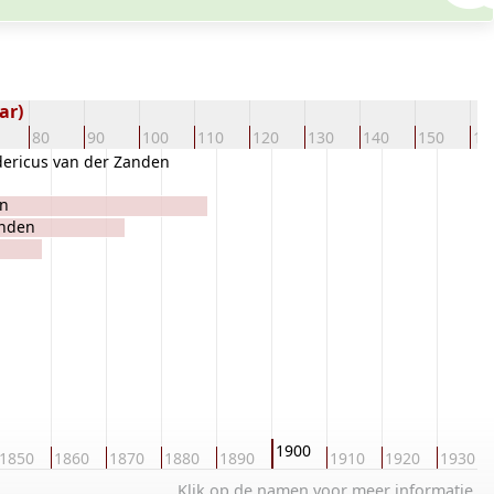
ar)
80
90
100
110
120
130
140
150
16
ericus van der Zanden
en
anden
1900
1850
1860
1870
1880
1890
1910
1920
1930
Klik op de namen voor meer informatie.