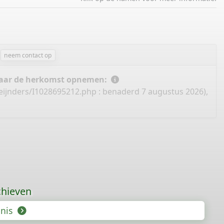
neem contact op
 naar de herkomst opnemen:
eijnders/I1028695212.php
: benaderd 7 augustus 2026),
chieven
enis