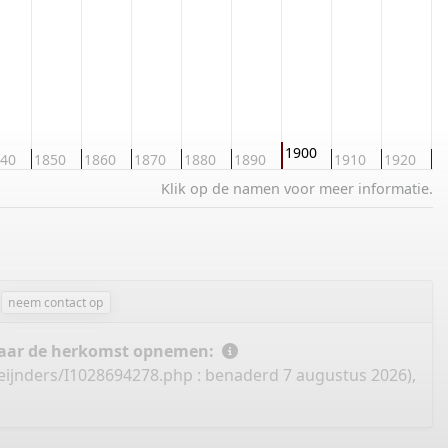
1900
40
1850
1860
1870
1880
1890
1910
1920
1
Klik op de namen voor meer informatie.
neem contact op
 naar de herkomst opnemen:
eijnders/I1028694278.php
: benaderd 7 augustus 2026),