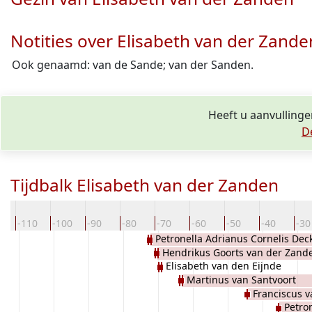
Notities over Elisabeth van der Zande
Ook genaamd: van de Sande; van der Sanden.
Heeft u aanvullinge
D
Tijdbalk Elisabeth van der Zanden
0
-110
-100
-90
-80
-70
-60
-50
-40
-30
Petronella Adrianus Cornelis Dec
Hendrikus Goorts van der Zand
Elisabeth van den Eijnde
Martinus van Santvoort
Franciscus 
Petro