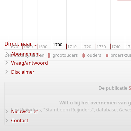
Direct naar ...
1700
60
1670
1680
1690
1710
1720
1730
1740
17
Abonnement
Gebruikte symbolen:
grootouders
ouders
broers/z
Vraag/antwoord
Disclaimer
De publicatie
Wilt u bij het overnemen van 
Rien Reijnders, "Stamboom Reijnders", database,
Genea
Nieuwsbrief
Contact