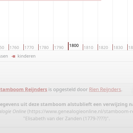
1800
50
1760
1770
1780
1790
1810
1820
1830
18
ussen
kinderen
Stamboom Reijnders
is opgesteld door
Rien Reijnders
.
gegevens uit deze stamboom alstublieft een verwijzing
logie Online
(
https://www.genealogieonline.nl/stamboom-r
"Elisabeth van der Zanden (1779-????)".