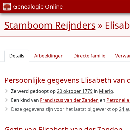
Genealogie Online
Stamboom Reijnders
»
Elisa
Details
Afbeeldingen
Directe familie
Verwa
Persoonlijke gegevens Elisabeth van
Ze werd gedoopt op
20 oktober 1779
in
Mierlo
.
Een kind van
Franciscus van der Zanden
en
Petronella
Deze gegevens zijn voor het laatst bijgewerkt op
24 a
Gezin van Elisabeth van der Zanden