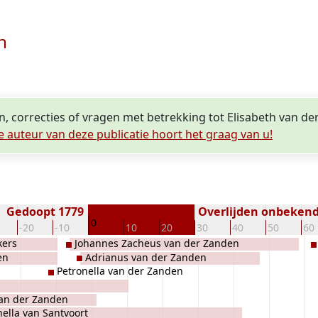
n
n, correcties of vragen met betrekking tot Elisabeth van d
e auteur van deze publicatie hoort het graag van u!
Gedoopt 1779
Overlijden onbeken
0
-20
-10
10
20
30
40
50
60
kers
Johannes Zacheus van der Zanden
en
Adrianus van der Zanden
Petronella van der Zanden
van der Zanden
nella van Santvoort