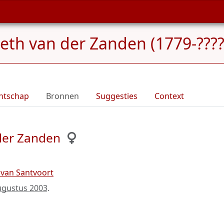
beth van der Zanden (1779-????
ntschap
Bronnen
Suggesties
Context
 der Zanden
 van Santvoort
ugustus 2003
.