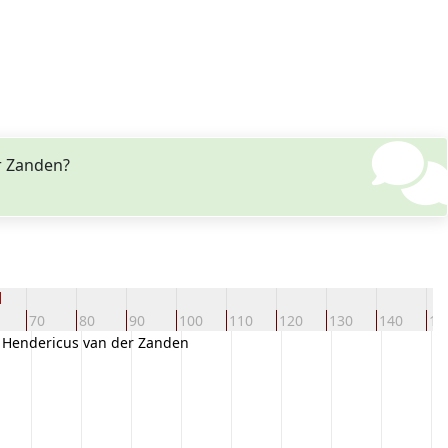
er Zanden?
d
70
80
90
100
110
120
130
140
15
Hendericus van der Zanden