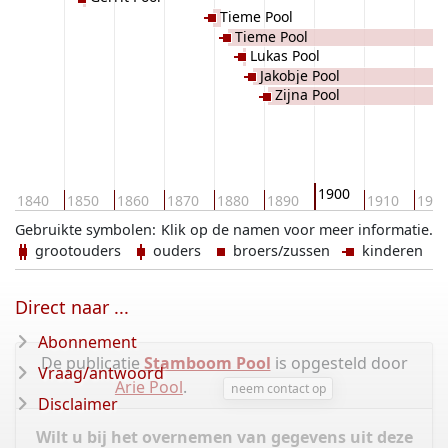
Tieme Pool
Tieme Pool
Lukas Pool
Jakobje Pool
Zijna Pool
1900
1840
1850
1860
1870
1880
1890
1910
192
Gebruikte symbolen:
Klik op de namen voor meer informatie.
grootouders
ouders
broers/zussen
kinderen
Direct naar ...
Abonnement
De publicatie
Stamboom Pool
is opgesteld door
Vraag/antwoord
Arie Pool
.
neem contact op
Disclaimer
Wilt u bij het overnemen van gegevens uit deze