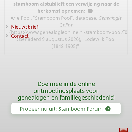
stamboom alstublieft een verwijzing naar de
herkomst opnemen:
Arie Pool, "Stamboom Pool", database,
Genealogie
Online
Nieuwsbrief
(
https://www.genealogieonline.nl/stamboom-pool/I00
Contact
: benaderd 9 augustus 2026), "Lodewijk Pool
(1848-1905)".
Doe mee in de online
ontmoetingsplaats voor
genealogen en familiegeschiedenis!
Probeer nu uit: Stamboom Forum