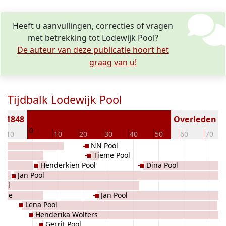
Heeft u aanvullingen, correcties of vragen
met betrekking tot Lodewijk Pool?
De auteur van deze publicatie hoort het
graag van u!
Tijdbalk Lodewijk Pool
n 1848
Overleden ( j
0
-10
10
20
30
40
50
60
70
NN Pool
Tieme Pool
Henderkien Pool
Dina Pool
Jan Pool
ool
orde
Jan Pool
Lena Pool
Henderika Wolters
Gerrit Pool