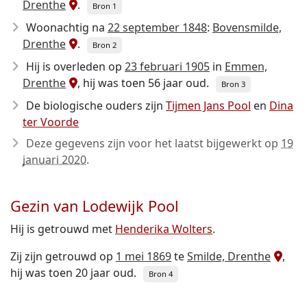
Drenthe
.
Bron 1
Woonachtig na
22 september 1848
:
Bovensmilde,
Drenthe
.
Bron 2
Hij is overleden op
23 februari 1905
in
Emmen,
Drenthe
, hij was toen 56 jaar oud.
Bron 3
De biologische ouders zijn
Tijmen Jans Pool
en
Dina
ter Voorde
Deze gegevens zijn voor het laatst bijgewerkt op
19
januari 2020
.
Gezin van Lodewijk Pool
Hij is getrouwd met
Henderika Wolters
.
Zij zijn getrouwd op
1 mei 1869
te
Smilde, Drenthe
,
hij was toen 20 jaar oud.
Bron 4