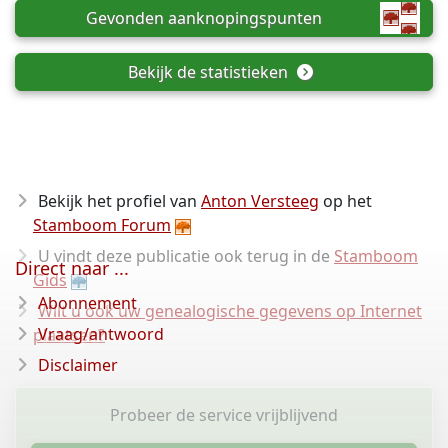
Gevonden aanknopingspunten
Bekijk de statistieken
Bekijk het profiel van
Anton Versteeg
op het
Stamboom Forum
U vindt deze publicatie ook terug in de
Stamboom
Direct naar ...
Gids
Abonnement
Wilt u ook uw genealogische gegevens op Internet
Vraag/antwoord
plaatsen?
Disclaimer
Probeer de service vrijblijvend