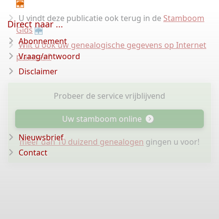
U vindt deze publicatie ook terug in de
Stamboom
Direct naar ...
Gids
Abonnement
Wilt u ook uw genealogische gegevens op Internet
Vraag/antwoord
plaatsen?
Disclaimer
Probeer de service vrijblijvend
Uw stamboom online
Nieuwsbrief
meer dan 10 duizend genealogen
gingen u voor!
Contact