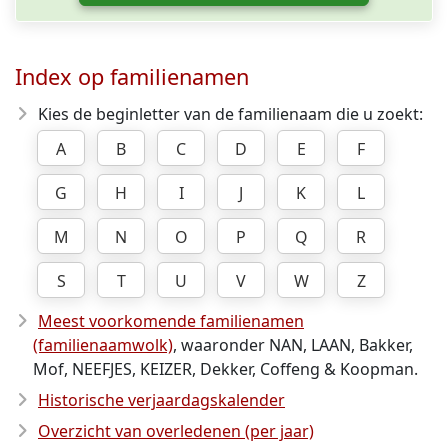
Index op familienamen
Kies de beginletter van de familienaam die u zoekt:
A
B
C
D
E
F
G
H
I
J
K
L
M
N
O
P
Q
R
S
T
U
V
W
Z
Meest voorkomende familienamen
(familienaamwolk)
, waaronder NAN, LAAN, Bakker,
Mof, NEEFJES, KEIZER, Dekker, Coffeng & Koopman.
Historische verjaardagskalender
Overzicht van overledenen (per jaar)