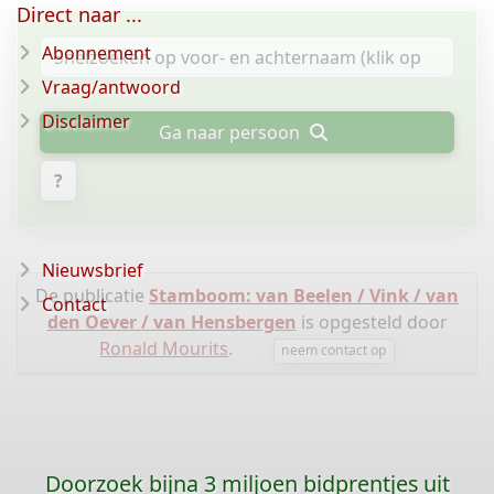
Direct naar ...
Abonnement
Vraag/antwoord
Disclaimer
Ga naar persoon
?
Nieuwsbrief
De publicatie
Stamboom: van Beelen / Vink / van
Contact
den Oever / van Hensbergen
is opgesteld door
Ronald Mourits
.
neem contact op
Doorzoek bijna 3 miljoen bidprentjes uit