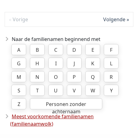
Vorige
Volgende
Naar de familienamen beginnend met
A
B
C
D
E
F
G
H
I
J
K
L
M
N
O
P
Q
R
S
T
U
V
W
Y
Z
Personen zonder
achternaam
Meest voorkomende familienamen
(familienaamwolk)