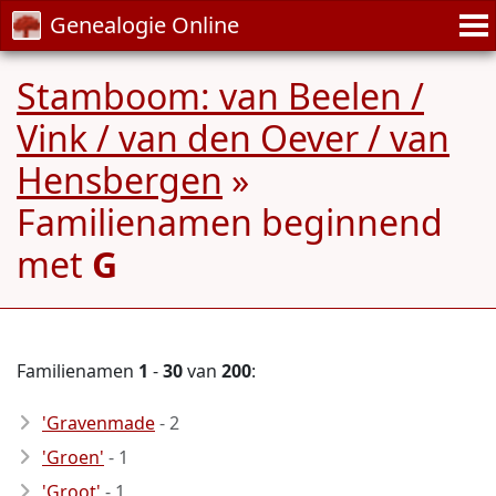
Genealogie Online
Stamboom: van Beelen /
Vink / van den Oever / van
Hensbergen
»
Familienamen beginnend
met
G
Familienamen
1
-
30
van
200
:
'Gravenmade
- 2
'Groen'
- 1
'Groot'
- 1