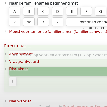
Naar de familienamen beginnend met
A
B
C
D
E
F
G
V
W
Y
Z
Personen zond
achternaam
Meest voorkomende familienamen (familienaamwolk)
Direct naar ...
Abonnement
Vraag/antwoord
Disclaimer
?
Nieuwsbrief
De publicatie
Stamboom: van Beelen 