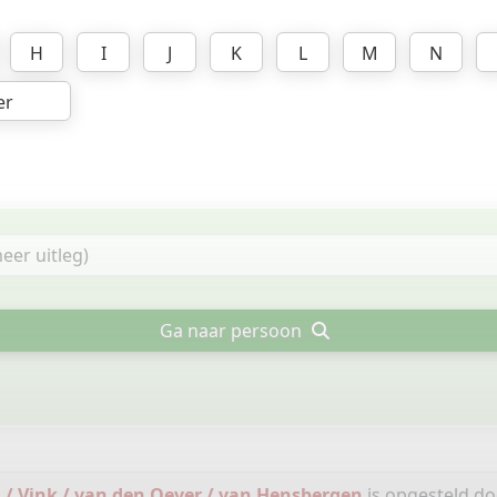
H
I
J
K
L
M
N
er
Ga naar persoon
/ Vink / van den Oever / van Hensbergen
is opgesteld d