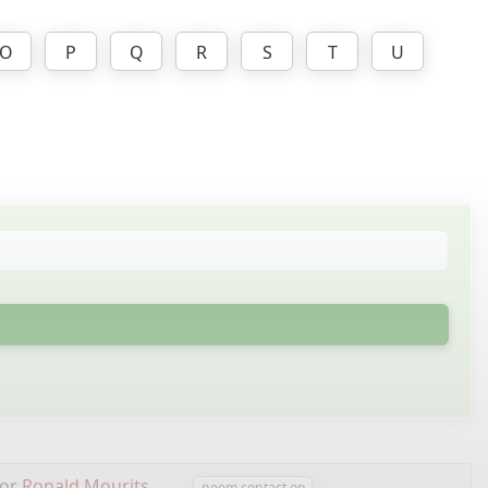
O
P
Q
R
S
T
U
oor
Ronald Mourits
.
neem contact op