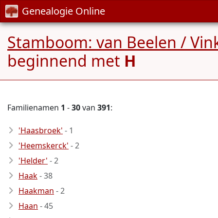
Genealogie Online
Stamboom: van Beelen / Vink
beginnend met
H
Familienamen
1
-
30
van
391
:
'Haasbroek'
- 1
'Heemskerck'
- 2
'Helder'
- 2
Haak
- 38
Haakman
- 2
Haan
- 45