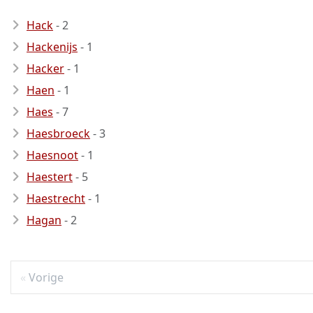
Hack
- 2
Hackenijs
- 1
Hacker
- 1
Haen
- 1
Haes
- 7
Haesbroeck
- 3
Haesnoot
- 1
Haestert
- 5
Haestrecht
- 1
Hagan
- 2
Vorige