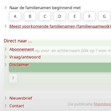
Naar de familienamen beginnend met
A
B
C
D
E
F
G
Meest voorkomende familienamen (familienaamwolk)
Direct naar ...
Abonnement
Vraag/antwoord
Disclaimer
?
Nieuwsbrief
De publicatie
Stamboo
Contact