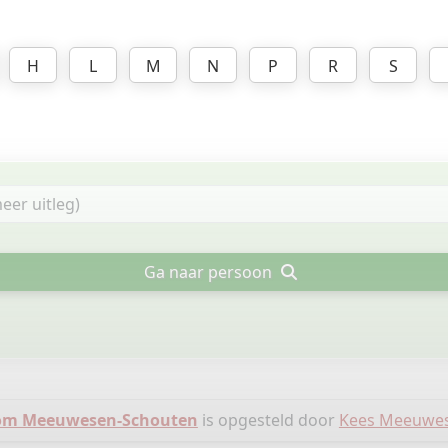
H
L
M
N
P
R
S
Ga naar persoon
m Meeuwesen-Schouten
is opgesteld door
Kees Meeuwe