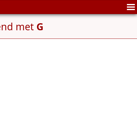
end met
G