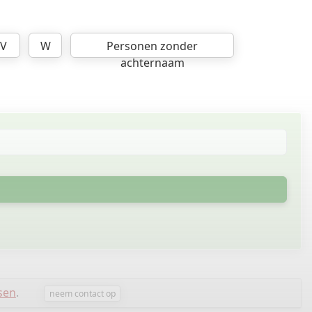
V
W
Personen zonder
achternaam
sen
.
neem contact op