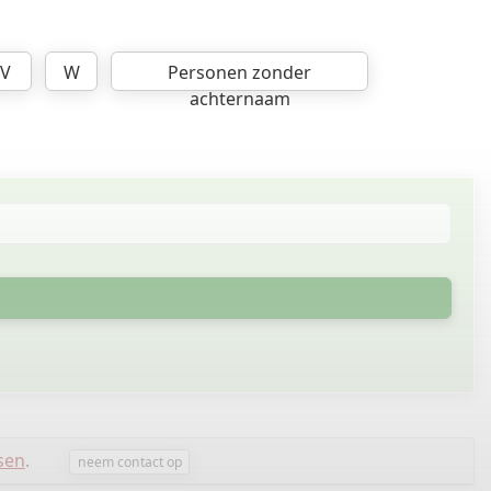
V
W
Personen zonder
achternaam
sen
.
neem contact op