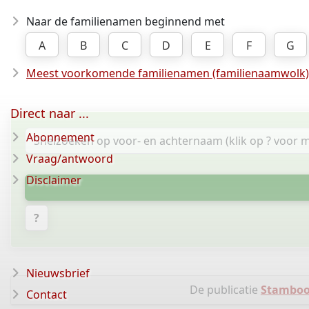
Naar de familienamen beginnend met
A
B
C
D
E
F
G
Meest voorkomende familienamen (familienaamwolk)
Direct naar ...
Abonnement
Vraag/antwoord
Disclaimer
?
Nieuwsbrief
De publicatie
Stamboo
Contact