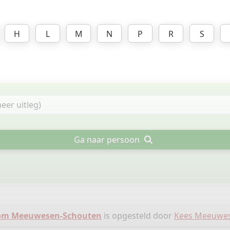
H
L
M
N
P
R
S
Ga naar persoon
m Meeuwesen-Schouten
is opgesteld door
Kees Meeuwe