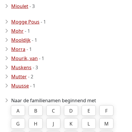
Mioulet
- 3
Mogge Pous
- 1
Mohr
- 1
Mooldijk
- 1
Morra
- 1
Mourik, van
- 1
Muskens
- 3
Mutter
- 2
Muusse
- 1
Naar de familienamen beginnend met
A
B
C
D
E
F
G
H
J
K
L
M