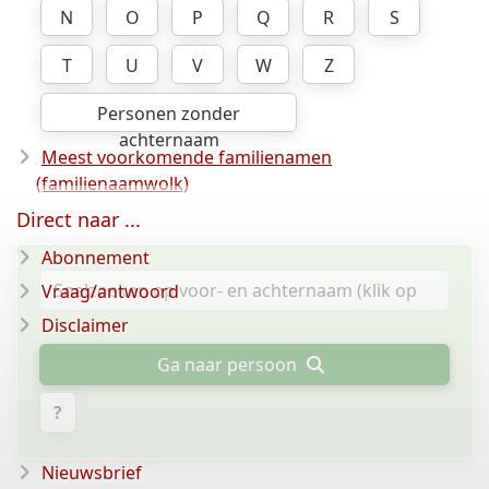
N
O
P
Q
R
S
T
U
V
W
Z
Personen zonder
achternaam
Meest voorkomende familienamen
(familienaamwolk)
Direct naar ...
Abonnement
Vraag/antwoord
Disclaimer
Ga naar persoon
?
Nieuwsbrief