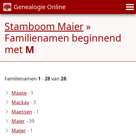
Genealogie Online
Stamboom Maier
»
Familienamen beginnend
met
M
Familienamen
1
-
28
van
28
:
Maase
- 1
Mackay
- 3
Maessen
- 1
Maier
- 39
Maijer
- 1