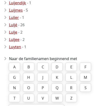
Luijendijk
- 1
Luijmes
- 5
Lulier
- 1
Luljé
- 26
Lulje
- 2
Luljee
- 2
Luyten
- 1
Naar de familienamen beginnend met
A
B
C
D
E
F
G
H
J
K
L
M
N
O
P
Q
R
S
T
U
V
W
Z